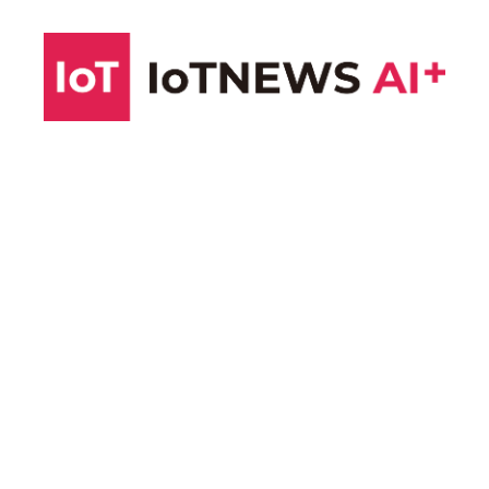
コ
ン
テ
ン
ツ
へ
ス
キ
ッ
プ