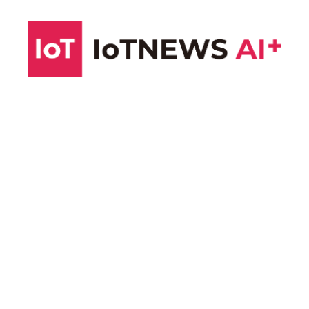
コ
ン
テ
ン
ツ
へ
ス
キ
ッ
プ