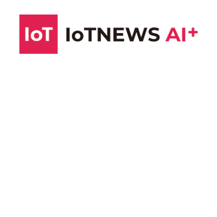
コ
ン
テ
ン
ツ
へ
ス
キ
ッ
プ