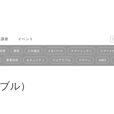
X講座
イベント
医療
農業
土木建設
メタバース
スマートシティ
スマート
要素技術
セキュリティ
ウェアラブル
ドローン
web3
クタブル）