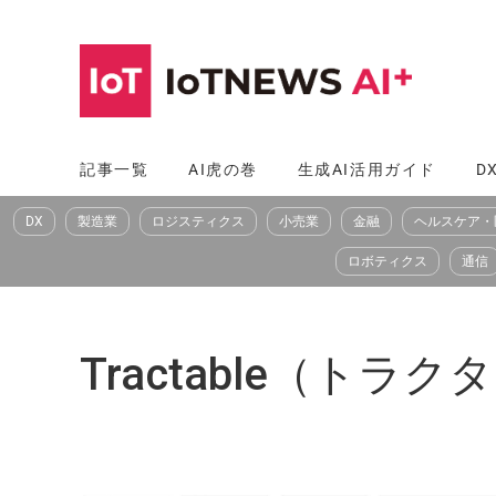
コ
ン
テ
ン
ツ
記事一覧
AI虎の巻
生成AI活用ガイド
D
へ
DX
製造業
ロジスティクス
小売業
金融
ヘルスケア・
ス
キ
ロボティクス
通信
ッ
プ
Tractable（トラ