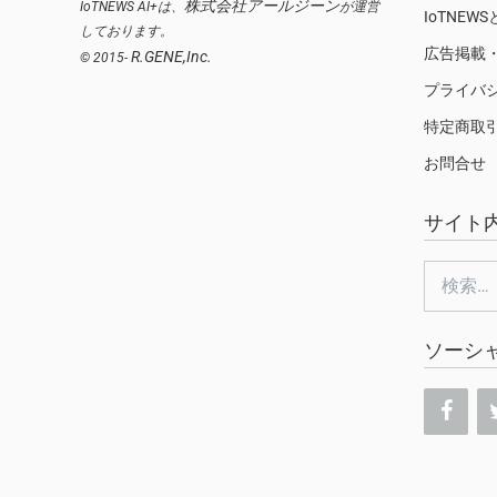
株式会社アールジーン
IoTNEWS AI+は、
が運営
IoTNEW
しております。
広告掲載
R.GENE,Inc.
© 2015-
プライバ
特定商取
お問合せ
サイト
検
索:
ソーシ