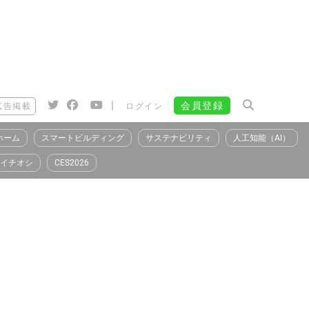
|
会員登録
広告掲載
ログイン
ホーム
スマートビルディング
サステナビリティ
人工知能（AI）
イチオシ
CES2026