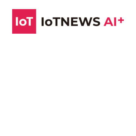
コ
ン
テ
ン
ツ
へ
ス
キ
ッ
プ