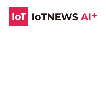
コ
ン
テ
ン
ツ
へ
ス
キ
ッ
プ