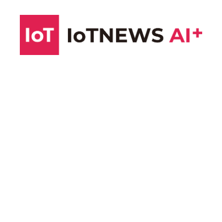
コ
ン
テ
ン
ツ
へ
ス
キ
ッ
プ