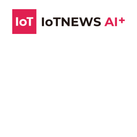
コ
ン
テ
ン
ツ
へ
ス
キ
ッ
プ