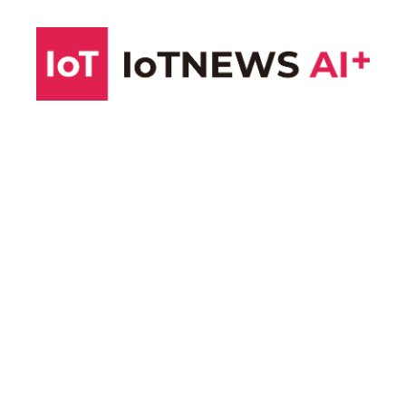
コ
ン
テ
ン
ツ
へ
ス
キ
ッ
プ