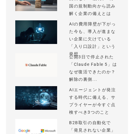
国の規制動向から読み
解く企業の備えとは
AIの費用障壁が下がっ
た今も、導入が進まな
い企業に欠けている
「入り口設計」という
発想
公開3日で停止された
「Claude Fable 5」は
なぜ復活できたのか？
解除の裏側...
AIエージェントが発注
する時代に備える、サ
プライヤーが今すぐ点
検すべき3つのこと
B2B取引の自動化で
「発見されない企業」