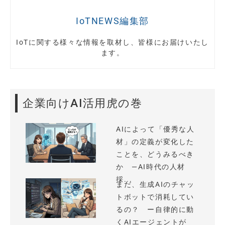
IoTNEWS編集部
IoTに関する様々な情報を取材し、皆様にお届けいたし
ます。
企業向けAI活用虎の巻
AIによって「優秀な人
材」の定義が変化した
ことを、どうみるべき
か —AI時代の人材
採...
まだ、生成AIのチャッ
トボットで消耗してい
るの？ ー自律的に動
くAIエージェントが