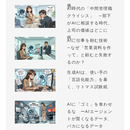
働...
AI時代の「中間管理職
クライシス」 —部下
がAIに相談する時代、
上司の価値はどこに
残...
AIに仕事を頼む技術
—なぜ「営業資料を作
って」と頼むと失敗す
るのか？
生成AIは、使い手の
「言語化能力」を暴
く、リトマス試験紙
AIに「ゴミ」を食わせ
るな ーAIエージェン
トが賢くなるデータ、
バカになるデータ