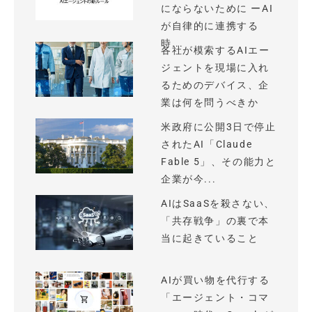
にならないために ーAI
が自律的に連携する
時...
各社が模索するAIエー
ジェントを現場に入れ
るためのデバイス、企
業は何を問うべきか
米政府に公開3日で停止
されたAI「Claude
Fable 5」、その能力と
企業が今...
AIはSaaSを殺さない、
「共存戦争」の裏で本
当に起きていること
AIが買い物を代行する
「エージェント・コマ