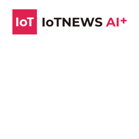
コ
ン
テ
ン
ツ
へ
ス
キ
ッ
プ