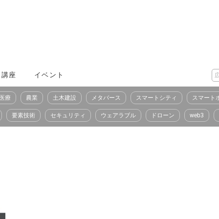
X講座
イベント
医療
農業
土木建設
メタバース
スマートシティ
スマート
要素技術
セキュリティ
ウェアラブル
ドローン
web3
）