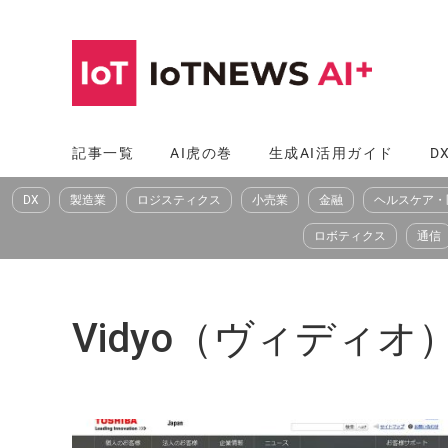
コ
ン
テ
ン
ツ
記事一覧
AI虎の巻
生成AI活用ガイド
D
へ
DX
製造業
ロジスティクス
小売業
金融
ヘルスケア・
ス
キ
ロボティクス
通信
ッ
プ
Vidyo（ヴィディオ