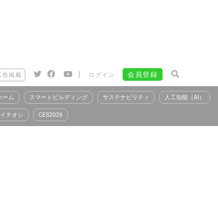
|
会員登録
広告掲載
ログイン
ホーム
スマートビルディング
サステナビリティ
人工知能（AI）
イチオシ
CES2026