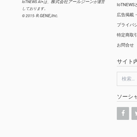
株式会社アールジーン
IoTNEWS AI+は、
が運営
IoTNEW
しております。
広告掲載
R.GENE,Inc.
© 2015-
プライバ
特定商取
お問合せ
サイト
検
索:
ソーシ