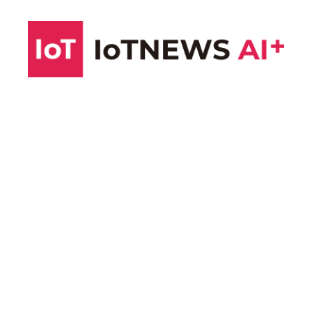
コ
ン
テ
ン
ツ
へ
ス
キ
ッ
プ