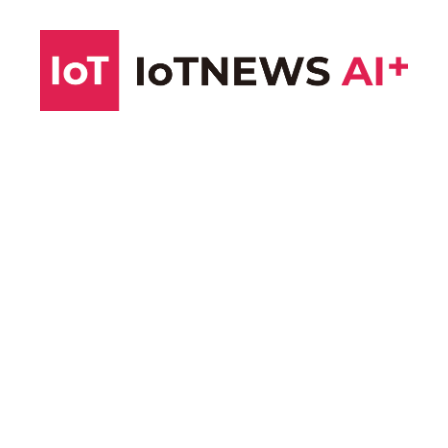
コ
ン
テ
ン
ツ
へ
ス
キ
ッ
プ