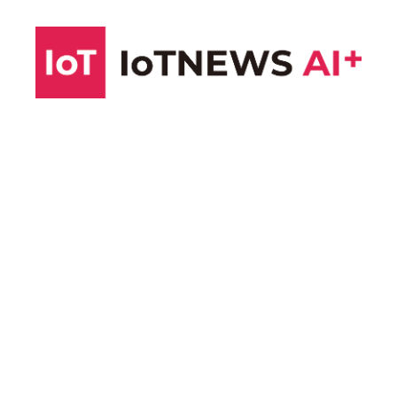
コ
ン
テ
ン
ツ
へ
ス
キ
ッ
プ