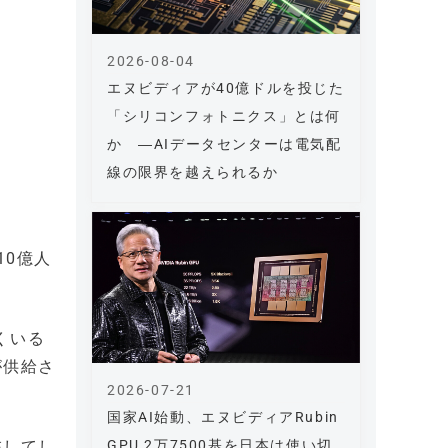
2026-08-04
エヌビディアが40億ドルを投じた
「シリコンフォトニクス」とは何
か ―AIデータセンターは電気配
線の限界を越えられるか
10億人
くいる
が供給さ
2026-07-21
国家AI始動、エヌビディアRubin
GPU 2万7500基を日本は使い切
在してし