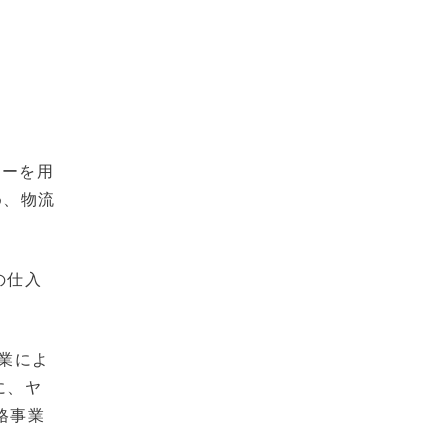
ネーを用
め、物流
の仕入
協業によ
に、ヤ
格事業