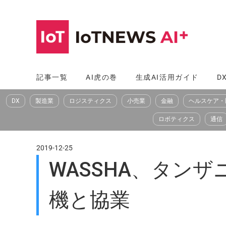
コ
ン
テ
ン
ツ
記事一覧
AI虎の巻
生成AI活用ガイド
D
へ
DX
製造業
ロジスティクス
小売業
金融
ヘルスケア・
ス
キ
ロボティクス
通信
ッ
プ
2019-12-25
WASSHA、タン
機と協業