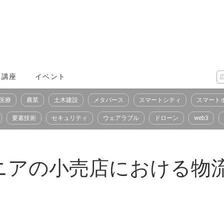
X講座
イベント
医療
農業
土木建設
メタバース
スマートシティ
スマート
要素技術
セキュリティ
ウェアラブル
ドローン
web3
ザニアの小売店における物