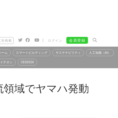
|
会員登録
広告掲載
ログイン
ホーム
スマートビルディング
サステナビリティ
人工知能（AI）
イチオシ
CES2026
流領域でヤマハ発動