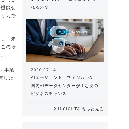
れるのか
が機能せ
フリカで
かし、未
。この場
い。
ビス事業
2026-07-14
AIエージェント、フィジカルAI、
発電した
国内AIデータセンターが生む次の
だ。
ビジネスチャンス
INSIGHTをもっと見る