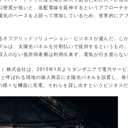
口密度が低いと、送配電線を延伸するというアプローチ
電化のペースを上回って増加しているため、世界的にア
るオフグリッドソリューション・ビジネスが盛んだ。し
デルは、太陽光パネルを分割払いで提供するというもの
収入のない低所得者層は利用出来ず、電気が行き渡らな
シャ）株式会社は、2015年1月よりタンザニアで電力サー
る。キオスクと呼ばれる現地の個人商店に太陽光パネルを設置し、
どの様々な機器に充電。それらを貸し出すというビジネス