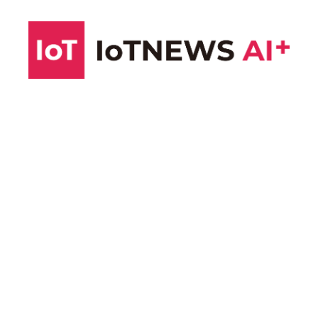
コ
ン
テ
ン
ツ
へ
ス
キ
ッ
プ