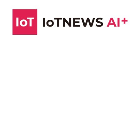
コ
ン
テ
ン
ツ
へ
ス
キ
ッ
プ