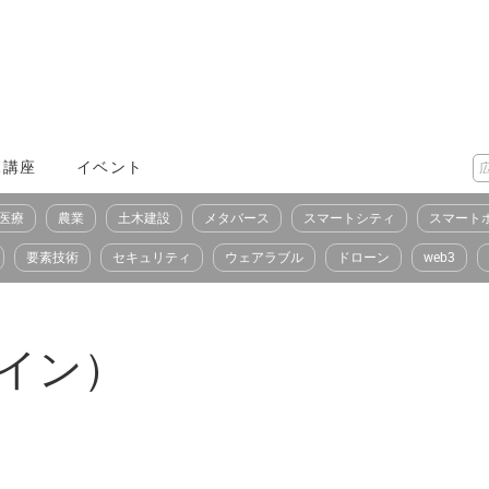
X講座
イベント
医療
農業
土木建設
メタバース
スマートシティ
スマート
要素技術
セキュリティ
ウェアラブル
ドローン
web3
バイン）