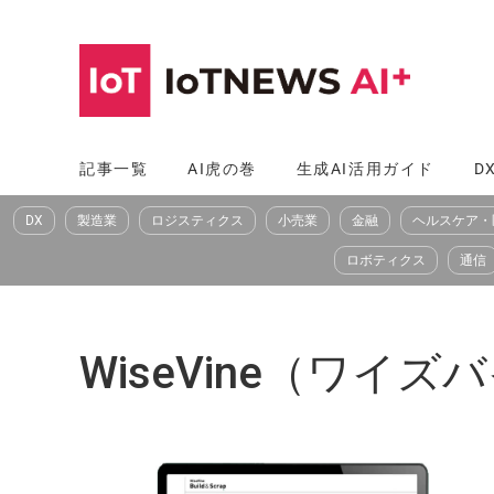
コ
ン
テ
ン
ツ
記事一覧
AI虎の巻
生成AI活用ガイド
D
へ
DX
製造業
ロジスティクス
小売業
金融
ヘルスケア・
ス
キ
ロボティクス
通信
ッ
プ
WiseVine（ワイズ