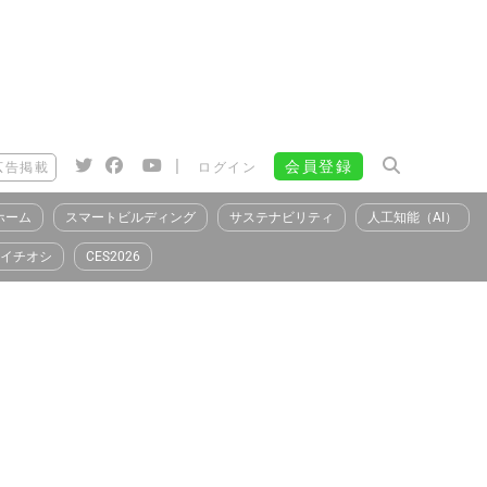
|
会員登録
広告掲載
ログイン
ホーム
スマートビルディング
サステナビリティ
人工知能（AI）
イチオシ
CES2026