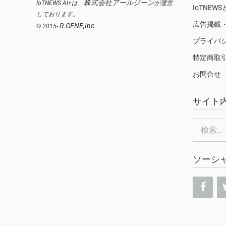
株式会社アールジーン
IoTNEWS AI+は、
が運営
IoTNEW
しております。
広告掲載
R.GENE,Inc.
© 2015-
プライバ
特定商取
お問合せ
サイト
検
索:
ソーシ