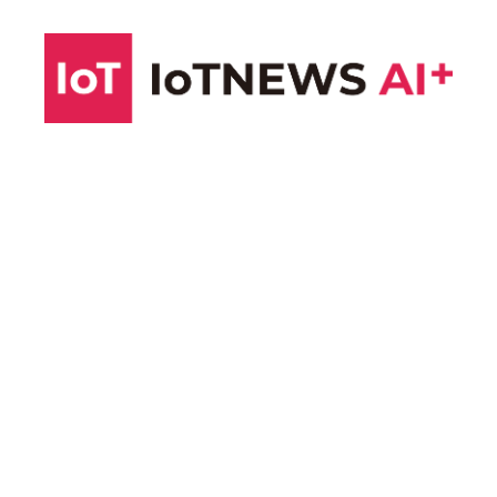
コ
ン
テ
ン
ツ
へ
ス
キ
ッ
プ