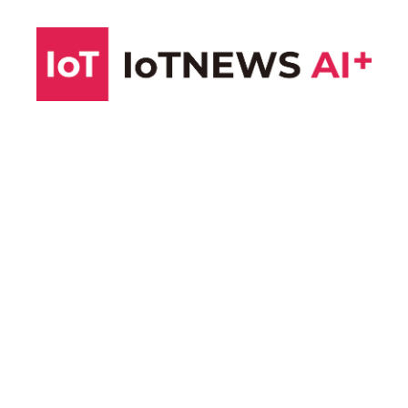
コ
ン
テ
ン
ツ
へ
ス
キ
ッ
プ