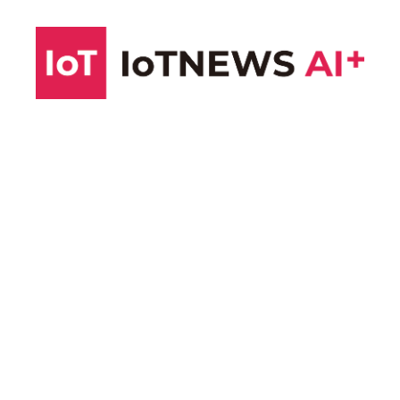
コ
ン
テ
ン
ツ
へ
ス
キ
ッ
プ