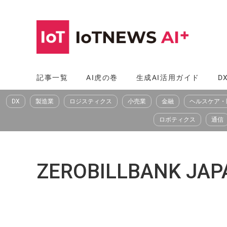
コ
ン
テ
ン
ツ
記事一覧
AI虎の巻
生成AI活用ガイド
D
へ
DX
製造業
ロジスティクス
小売業
金融
ヘルスケア・
ス
キ
ロボティクス
通信
ッ
プ
ZEROBILLBANK JAP