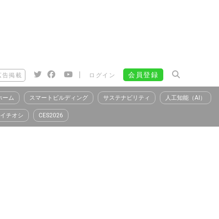
|
会員登録
広告掲載
ログイン
ホーム
スマートビルディング
サステナビリティ
人工知能（AI）
イチオシ
CES2026