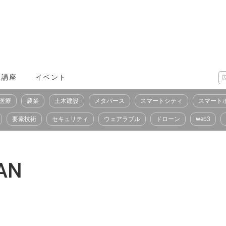
X講座
イベント
医療
農業
土木建設
メタバース
スマートシティ
スマート
要素技術
セキュリティ
ウェアラブル
ドローン
web3
AN