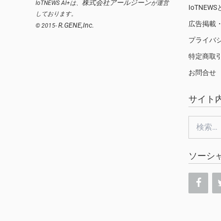
株式会社アールジーン
IoTNEWS AI+は、
が運営
IoTNEW
しております。
広告掲載
R.GENE,Inc.
© 2015-
プライバ
特定商取
お問合せ
サイト
検
索:
ソーシ