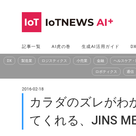
コ
ン
テ
ン
ツ
記事一覧
AI虎の巻
生成AI活用ガイド
D
へ
DX
製造業
ロジスティクス
小売業
金融
ヘルスケア・
ス
キ
ロボティクス
通信
ッ
プ
2016-02-18
カラダのズレがわ
てくれる、JINS MEM