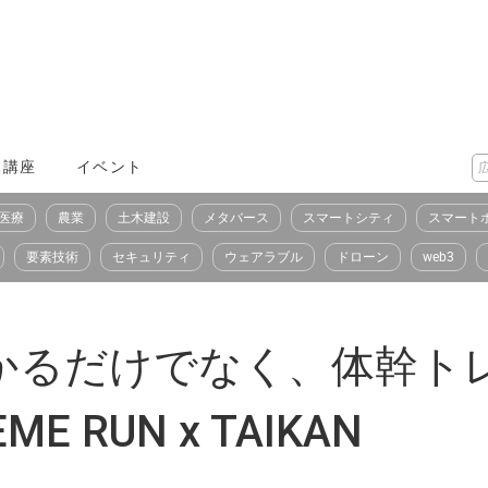
X講座
イベント
医療
農業
土木建設
メタバース
スマートシティ
スマート
要素技術
セキュリティ
ウェアラブル
ドローン
web3
かるだけでなく、体幹ト
E RUN x TAIKAN