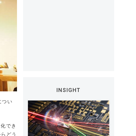
INSIGHT
につい
視化でき
からどう