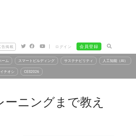
|
会員登録
広告掲載
ログイン
ホーム
スマートビルディング
サステナビリティ
人工知能（AI）
イチオシ
CES2026
レーニングまで教え