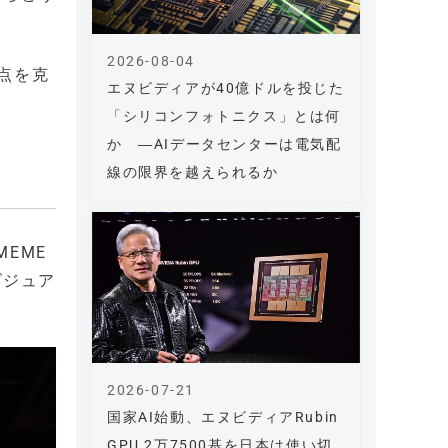
2026-08-04
点を克
エヌビディアが40億ドルを投じた
「シリコンフォトニクス」とは何
か ―AIデータセンターは電気配
線の限界を越えられるか
MEME
ビジュア
2026-07-21
国家AI始動、エヌビディアRubin
GPU 2万7500基を日本は使い切