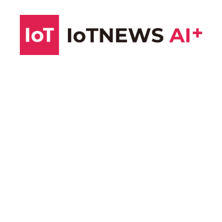
コ
ン
テ
ン
ツ
へ
ス
キ
ッ
プ