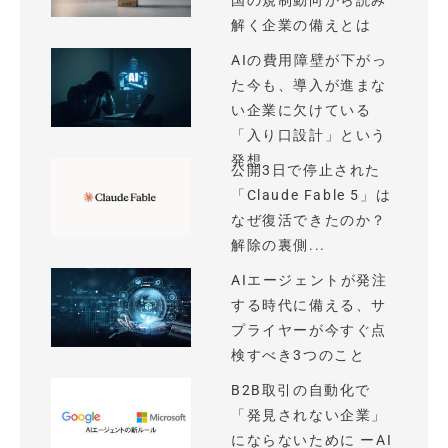
国の規制動向から読み
解く企業の備えとは
AIの費用障壁が下がっ
た今も、導入が進まな
い企業に欠けている
「入り口設計」という
発想
公開3日で停止された
「Claude Fable 5」は
なぜ復活できたのか？
解除の裏側...
AIエージェントが発注
する時代に備える、サ
プライヤーが今すぐ点
検すべき3つのこと
B2B取引の自動化で
「発見されない企業」
にならないために ーAI