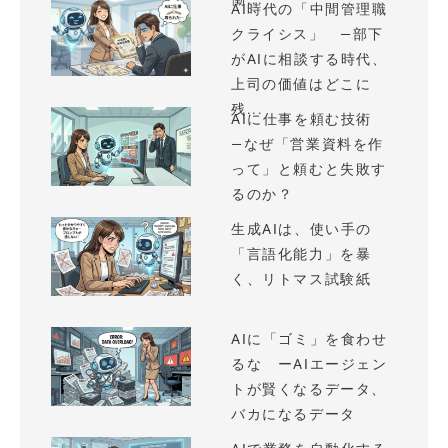
AI時代の「中間管理職
クライシス」 —部下
がAIに相談する時代、
上司の価値はどこに
残...
AIに仕事を頼む技術
—なぜ「営業資料を作
って」と頼むと失敗す
るのか？
生成AIは、使い手の
「言語化能力」を暴
く、リトマス試験紙
AIに「ゴミ」を食わせ
るな ーAIエージェン
トが賢くなるデータ、
バカになるデータ