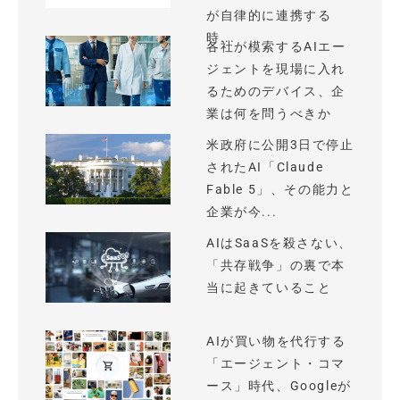
が自律的に連携する
時...
各社が模索するAIエー
ジェントを現場に入れ
るためのデバイス、企
業は何を問うべきか
米政府に公開3日で停止
されたAI「Claude
Fable 5」、その能力と
企業が今...
AIはSaaSを殺さない、
「共存戦争」の裏で本
当に起きていること
AIが買い物を代行する
「エージェント・コマ
ース」時代、Googleが