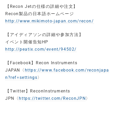
【Recon Jetの仕様の詳細や注文】
Recon製品の日本語ホームページ
http://www.mikimoto-japan.com/recon/
【アイディアソンの詳細や参加方法】
イベント開催告知HP
http://peatix.com/event/94502/
【Facebook】Recon Instruments
JAPAN〈
https://www.facebook.com/reconjapa
n?ref=settings
〉
【Twitter】ReconInstruments
JPN〈
https://twitter.com/ReconJPN
〉