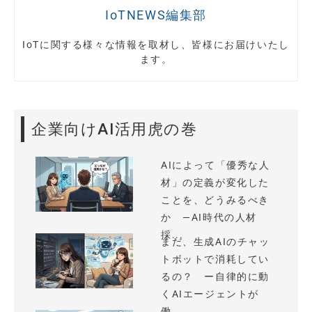
IoTNEWS編集部
IoTに関する様々な情報を取材し、皆様にお届けいたし
ます。
企業向けAI活用虎の巻
AIによって「優秀な人
材」の定義が変化した
ことを、どうみるべき
か —AI時代の人材
採...
まだ、生成AIのチャッ
トボットで消耗してい
るの？ ー自律的に動
くAIエージェントが
働...