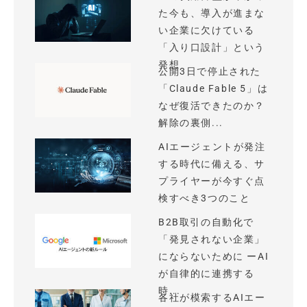
た今も、導入が進まな
い企業に欠けている
「入り口設計」という
発想
公開3日で停止された
「Claude Fable 5」は
なぜ復活できたのか？
解除の裏側...
AIエージェントが発注
する時代に備える、サ
プライヤーが今すぐ点
検すべき3つのこと
B2B取引の自動化で
「発見されない企業」
にならないために ーAI
が自律的に連携する
時...
各社が模索するAIエー