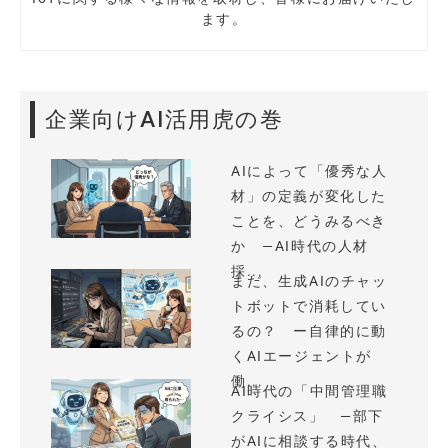
ます。
企業向けAI活用虎の巻
AIによって「優秀な人
材」の定義が変化した
ことを、どうみるべき
か —AI時代の人材
採...
まだ、生成AIのチャッ
トボットで消耗してい
るの？ ー自律的に動
くAIエージェントが
働...
AI時代の「中間管理職
クライシス」 —部下
がAIに相談する時代、