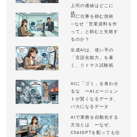
上司の価値はどこに
残...
AIに仕事を頼む技術
—なぜ「営業資料を作
って」と頼むと失敗す
るのか？
生成AIは、使い手の
「言語化能力」を暴
く、リトマス試験紙
AIに「ゴミ」を食わせ
るな ーAIエージェン
トが賢くなるデータ、
バカになるデータ
AIで業務を自動化する
方法とは ーなぜ、
ChatGPTを配っても仕