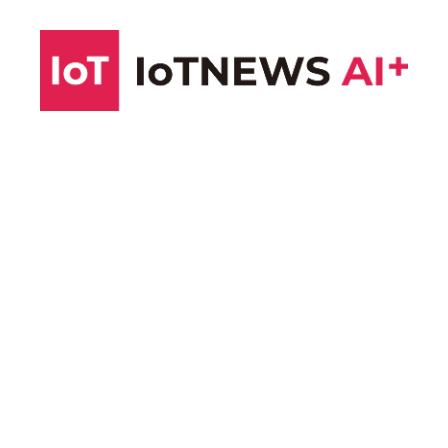
コ
ン
テ
ン
ツ
へ
ス
キ
ッ
プ