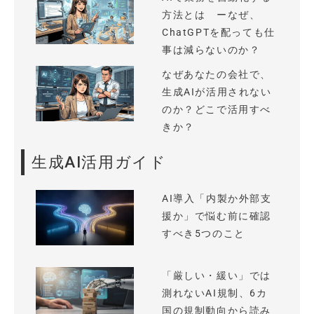
方法とは ーなぜ、
ChatGPTを配っても仕
事は減らないのか？
なぜあなたの会社で、
生成AIが活用されない
のか？どこで活用すべ
きか？
生成AI活用ガイド
AI導入「内製か外部支
援か」で悩む前に確認
すべき5つのこと
「厳しい・緩い」では
測れないAI規制、6カ
国の規制動向から読み