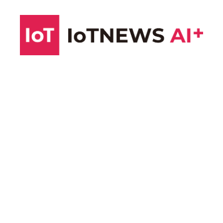
コ
ン
テ
ン
ツ
へ
ス
キ
ッ
プ