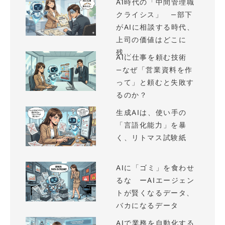
AI時代の「中間管理職
クライシス」 —部下
がAIに相談する時代、
上司の価値はどこに
残...
AIに仕事を頼む技術
—なぜ「営業資料を作
って」と頼むと失敗す
るのか？
生成AIは、使い手の
「言語化能力」を暴
く、リトマス試験紙
AIに「ゴミ」を食わせ
るな ーAIエージェン
トが賢くなるデータ、
バカになるデータ
AIで業務を自動化する