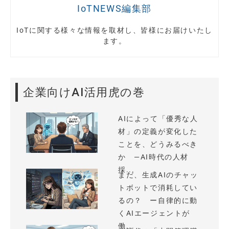
IoTNEWS編集部
IoTに関する様々な情報を取材し、皆様にお届けいたし
ます。
企業向けAI活用虎の巻
AIによって「優秀な人
材」の定義が変化した
ことを、どうみるべき
か —AI時代の人材
採...
まだ、生成AIのチャッ
トボットで消耗してい
るの？ ー自律的に動
くAIエージェントが
働...