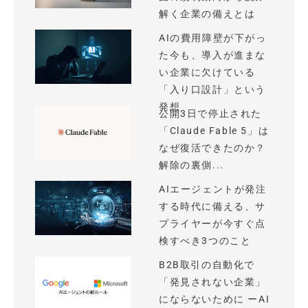
解く企業の備えとは
AIの費用障壁が下がっ
た今も、導入が進まな
い企業に欠けている
「入り口設計」という
発想
公開3日で停止された
「Claude Fable 5」は
なぜ復活できたのか？
解除の裏側...
AIエージェントが発注
する時代に備える、サ
プライヤーが今すぐ点
検すべき3つのこと
B2B取引の自動化で
「発見されない企業」
にならないために ーAI