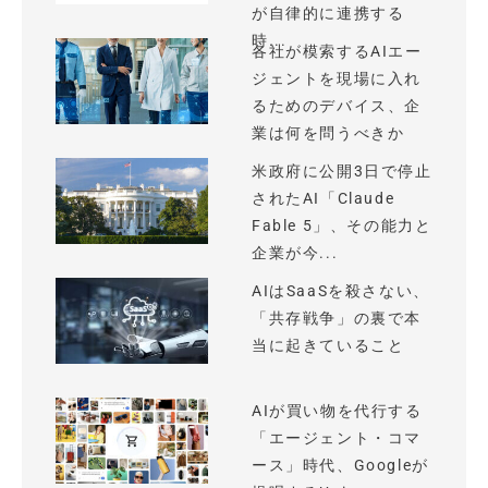
が自律的に連携する
時...
各社が模索するAIエー
ジェントを現場に入れ
るためのデバイス、企
業は何を問うべきか
米政府に公開3日で停止
されたAI「Claude
Fable 5」、その能力と
企業が今...
AIはSaaSを殺さない、
「共存戦争」の裏で本
当に起きていること
AIが買い物を代行する
「エージェント・コマ
ース」時代、Googleが