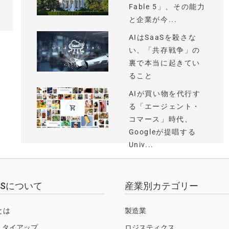
Fable 5」、その能力
と企業が今...
AIはSaaSを殺さな
い、「共存戦争」の
裏で本当に起きてい
ること
AIが買い物を代行す
る「エージェント・
コマース」時代、
Googleが提唱する
Univ...
EWSについて
産業別カテゴリー
Sとは
製造業
・タイアップ
ロジスティクス