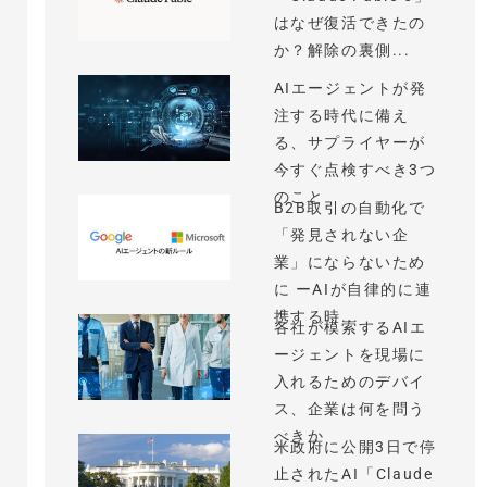
はなぜ復活できたの
か？解除の裏側...
AIエージェントが発
注する時代に備え
る、サプライヤーが
今すぐ点検すべき3つ
のこと
B2B取引の自動化で
「発見されない企
業」にならないため
に ーAIが自律的に連
携する時...
各社が模索するAIエ
ージェントを現場に
入れるためのデバイ
ス、企業は何を問う
べきか
米政府に公開3日で停
止されたAI「Claude