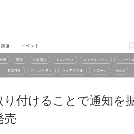
X講座
イベント
医療
農業
土木建設
メタバース
スマートシティ
スマート
要素技術
セキュリティ
ウェアラブル
ドローン
web3
取り付けることで通知を
発売