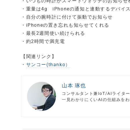
・いつもの時計がスマートウォッチのお知らせ
・重量は4g iPhoneの通知と連動するデバイ
・自分の腕時計に付けて振動でお知らせ
・iPhoneの置き忘れも知らせてくれる
・最長2週間使い続けられる
・約2時間で満充電
【関連リンク】
・
サンコー(thanko）
山本 琢也
コンサルタント兼IoT/AIライ
一見わかりにくいAIの仕組みを