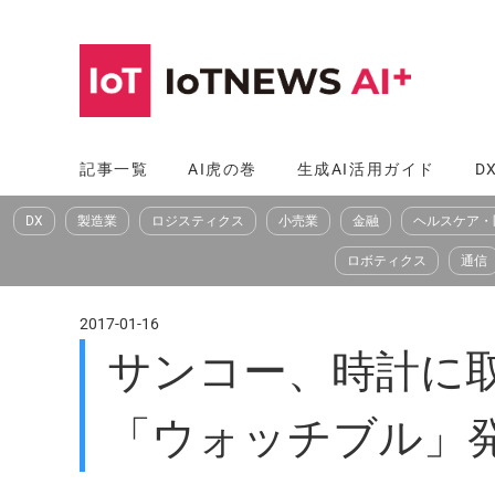
コ
ン
テ
ン
ツ
記事一覧
AI虎の巻
生成AI活用ガイド
D
へ
DX
製造業
ロジスティクス
小売業
金融
ヘルスケア・
ス
キ
ロボティクス
通信
ッ
プ
2017-01-16
サンコー、時計に
「ウォッチブル」