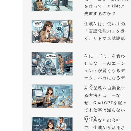
を作って」と頼むと
失敗するのか？
生成AIは、使い手の
「言語化能力」を暴
く、リトマス試験紙
AIに「ゴミ」を食わ
せるな ーAIエージ
ェントが賢くなるデ
ータ、バカになるデ
ータ
AIで業務を自動化す
る方法とは ーな
ぜ、ChatGPTを配っ
ても仕事は減らない
のか？
なぜあなたの会社
で、生成AIが活用さ