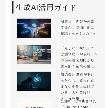
生成AI活用ガイド
AI導入「内製か外部
支援か」で悩む前に
確認すべき5つのこと
「厳しい・緩い」で
は測れないAI規制、6
カ国の規制動向から
読み解く企業の備え
とは
AIの費用障壁が下が
った今も、導入が進
まない企業に欠けて
いる「入り口設計」
という発想
公開3日で停止された
「Claude Fable 5」