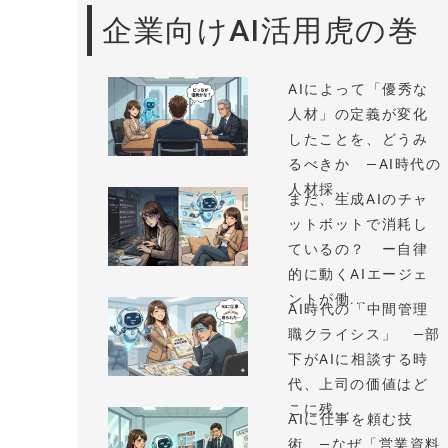
企業向けAI活用虎の巻
AIによって「優秀な
人材」の定義が変化
したことを、どうみ
るべきか —AI時代の
人材採...
まだ、生成AIのチャ
ットボットで消耗し
ているの？ ー自律
的に動くAIエージェ
ントが働...
AI時代の「中間管理
職クライシス」 —部
下がAIに相談する時
代、上司の価値はど
こに残...
AIに仕事を頼む技
術 —なぜ「営業資料