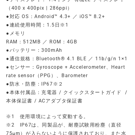
（400 x 400pix | 286ppi）
●対応 OS：Android™ 4.3+ ／ iOS™ 8.2+
●連続使用時間：1.5日※1
●メモリ
RAM：512MB ／ ROM：4GB
●バッテリー：300mAh
●通信規格：Bluetooth® 4.1 BLE ／ 11b/g/n 1×1
●センサー：Gyroscope + Accelerometer、Heart
rate sensor（PPG）、Barometer
●防水・防塵：IP67※２
●本体付属品：充電器 / クイックスタートガイド /
本体保証書 / ACアダプタ保証書
※1 使用環境によって変動する。
※2 IP67は、同製品が、耐塵試験用粉塵（直径
75μm）が入らないように保護されており、また水