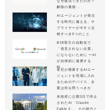
なぜ復活できたのか？
解除の裏側...
AIエージェントが発注
する時代に備える、サ
プライヤーが今すぐ点
検すべき3つのこと
B2B取引の自動化で
「発見されない企業」
にならないために ーAI
が自律的に連携する
時...
各社が模索するAIエー
ジェントを現場に入れ
るためのデバイス、企
業は何を問うべきか
米政府に公開3日で停止
されたAI「Claude
Fable 5」、その能力と