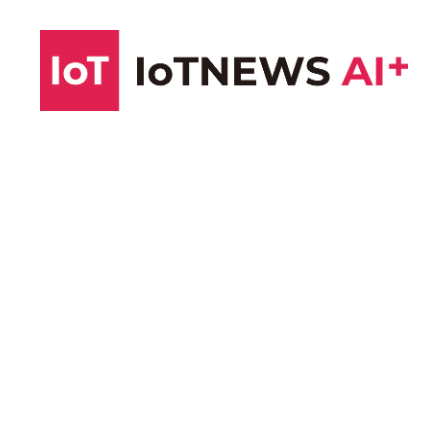
コ
ン
テ
ン
ツ
へ
ス
キ
ッ
プ