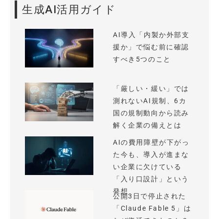
生成AI活用ガイド
AI導入「内製か外部支
援か」で悩む前に確認
すべき5つのこと
「厳しい・緩い」では
測れないAI規制、6カ
国の規制動向から読み
解く企業の備えとは
AIの費用障壁が下がっ
た今も、導入が進まな
い企業に欠けている
「入り口設計」という
発想
公開3日で停止された
「Claude Fable 5」は