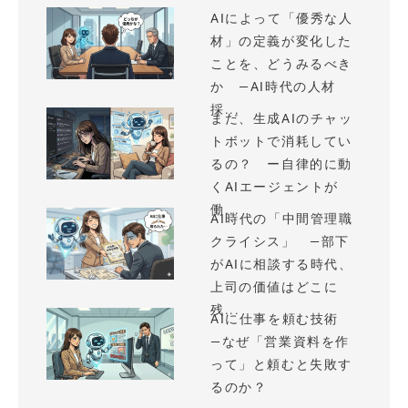
AIによって「優秀な人
材」の定義が変化した
ことを、どうみるべき
か —AI時代の人材
採...
まだ、生成AIのチャッ
トボットで消耗してい
るの？ ー自律的に動
くAIエージェントが
働...
AI時代の「中間管理職
クライシス」 —部下
がAIに相談する時代、
上司の価値はどこに
残...
AIに仕事を頼む技術
—なぜ「営業資料を作
って」と頼むと失敗す
るのか？