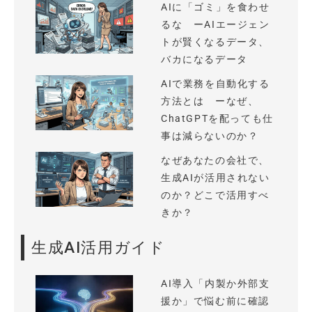
AIに「ゴミ」を食わせ
るな ーAIエージェン
トが賢くなるデータ、
バカになるデータ
AIで業務を自動化する
方法とは ーなぜ、
ChatGPTを配っても仕
事は減らないのか？
なぜあなたの会社で、
生成AIが活用されない
のか？どこで活用すべ
きか？
生成AI活用ガイド
AI導入「内製か外部支
援か」で悩む前に確認