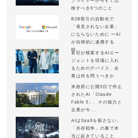
プライヤーが今すぐ点
検すべき3つのこと
B2B取引の自動化で
「発見されない企業」
にならないために ーAI
が自律的に連携する
時...
各社が模索するAIエー
ジェントを現場に入れ
るためのデバイス、企
業は何を問うべきか
米政府に公開3日で停止
されたAI「Claude
Fable 5」、その能力と
企業が今...
AIはSaaSを殺さない、
「共存戦争」の裏で本
当に起きていること