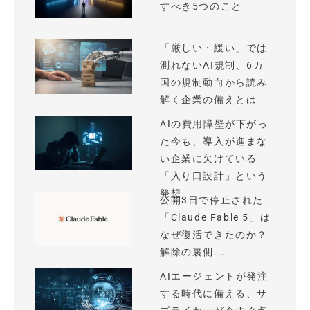
すべき5つのこと
「厳しい・緩い」では
測れないAI規制、6カ
国の規制動向から読み
解く企業の備えとは
AIの費用障壁が下がっ
た今も、導入が進まな
い企業に欠けている
「入り口設計」という
発想
公開3日で停止された
「Claude Fable 5」は
なぜ復活できたのか？
解除の裏側...
AIエージェントが発注
する時代に備える、サ