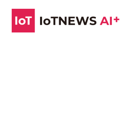
コ
ン
テ
ン
ツ
へ
ス
キ
ッ
プ