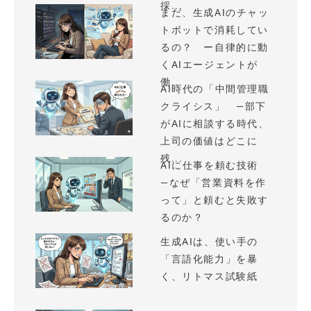
採...
まだ、生成AIのチャッ
トボットで消耗してい
るの？ ー自律的に動
くAIエージェントが
働...
AI時代の「中間管理職
クライシス」 —部下
がAIに相談する時代、
上司の価値はどこに
残...
AIに仕事を頼む技術
—なぜ「営業資料を作
って」と頼むと失敗す
るのか？
生成AIは、使い手の
「言語化能力」を暴
く、リトマス試験紙