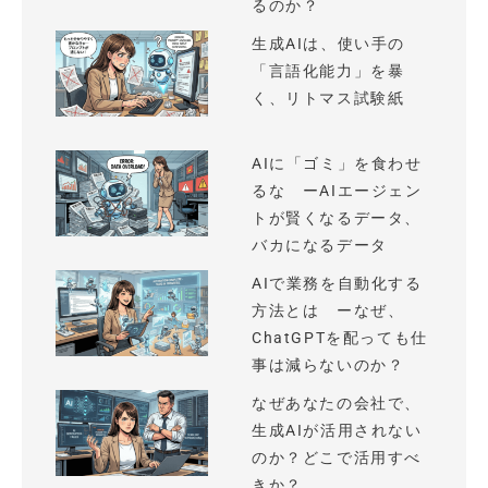
るのか？
生成AIは、使い手の
「言語化能力」を暴
く、リトマス試験紙
AIに「ゴミ」を食わせ
るな ーAIエージェン
トが賢くなるデータ、
バカになるデータ
AIで業務を自動化する
方法とは ーなぜ、
ChatGPTを配っても仕
事は減らないのか？
なぜあなたの会社で、
生成AIが活用されない
のか？どこで活用すべ
きか？