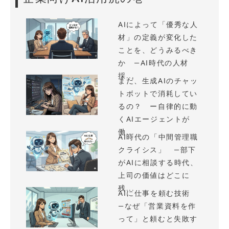
AIによって「優秀な人
材」の定義が変化した
ことを、どうみるべき
か —AI時代の人材
採...
まだ、生成AIのチャッ
トボットで消耗してい
るの？ ー自律的に動
くAIエージェントが
働...
AI時代の「中間管理職
クライシス」 —部下
がAIに相談する時代、
上司の価値はどこに
残...
AIに仕事を頼む技術
—なぜ「営業資料を作
って」と頼むと失敗す