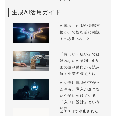
生成AI活用ガイド
AI導入「内製か外部支
援か」で悩む前に確認
すべき5つのこと
「厳しい・緩い」では
測れないAI規制、6カ
国の規制動向から読み
解く企業の備えとは
AIの費用障壁が下がっ
た今も、導入が進まな
い企業に欠けている
「入り口設計」という
発想
公開3日で停止された