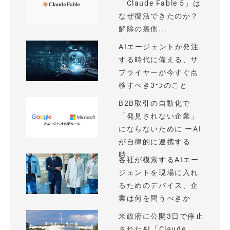
「Claude Fable 5」は
なぜ復活できたのか？
解除の裏側...
AIエージェントが発注
する時代に備える、サ
プライヤーが今すぐ点
検すべき3つのこと
B2B取引の自動化で
「発見されない企業」
にならないために ーAI
が自律的に連携する
時...
各社が模索するAIエー
ジェントを現場に入れ
るためのデバイス、企
業は何を問うべきか
米政府に公開3日で停止
されたAI「Claude