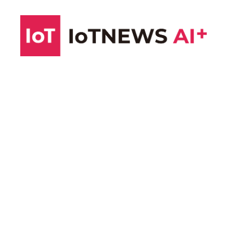
コ
ン
テ
ン
ツ
へ
ス
キ
ッ
プ