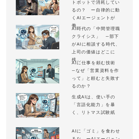
トボットで消耗してい
るの？ ー自律的に動
くAIエージェントが
働...
AI時代の「中間管理職
クライシス」 —部下
がAIに相談する時代、
上司の価値はどこに
残...
AIに仕事を頼む技術
—なぜ「営業資料を作
って」と頼むと失敗す
るのか？
生成AIは、使い手の
「言語化能力」を暴
く、リトマス試験紙
AIに「ゴミ」を食わせ
るな ーAIエージェン