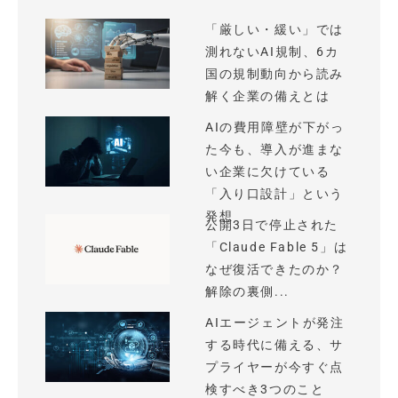
「厳しい・緩い」では
測れないAI規制、6カ
国の規制動向から読み
解く企業の備えとは
AIの費用障壁が下がっ
た今も、導入が進まな
い企業に欠けている
「入り口設計」という
発想
公開3日で停止された
「Claude Fable 5」は
なぜ復活できたのか？
解除の裏側...
AIエージェントが発注
する時代に備える、サ
プライヤーが今すぐ点
検すべき3つのこと