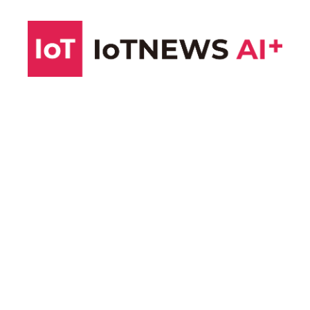
コ
ン
テ
ン
ツ
へ
ス
キ
ッ
プ