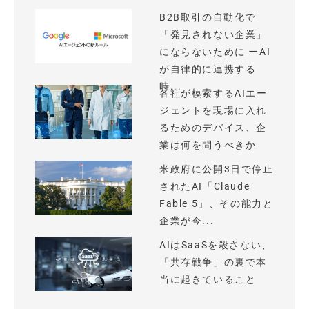
B2B取引の自動化で
「発見されない企業」
にならないために ーAI
が自律的に連携する
時...
各社が模索するAIエー
ジェントを現場に入れ
るためのデバイス、企
業は何を問うべきか
米政府に公開3日で停止
されたAI「Claude
Fable 5」、その能力と
企業が今...
AIはSaaSを殺さない、
「共存戦争」の裏で本
当に起きていること