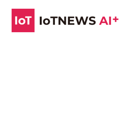
コ
ン
テ
ン
ツ
へ
ス
キ
ッ
プ