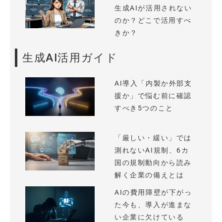
生成AIが活用されない
のか？どこで活用すべ
きか？
生成AI活用ガイド
AI導入「内製か外部支
援か」で悩む前に確認
すべき5つのこと
「厳しい・緩い」では
測れないAI規制、6カ
国の規制動向から読み
解く企業の備えとは
AIの費用障壁が下がっ
た今も、導入が進まな
い企業に欠けている