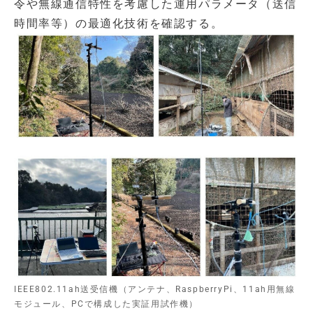
令や無線通信特性を考慮した運用パラメータ（送信
時間率等）の最適化技術を確認する。
IEEE802.11ah送受信機（アンテナ、RaspberryPi、11ah用無線
モジュール、PCで構成した実証用試作機）