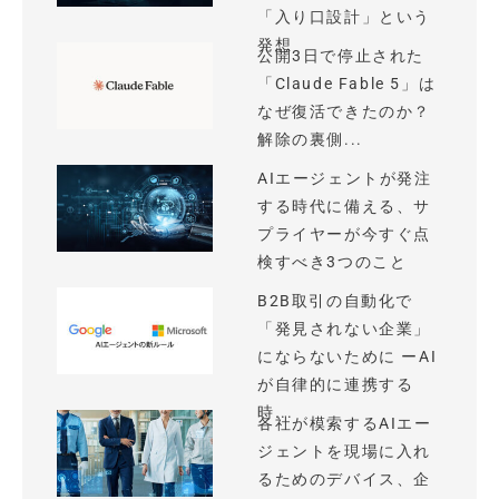
「入り口設計」という
発想
公開3日で停止された
「Claude Fable 5」は
なぜ復活できたのか？
解除の裏側...
AIエージェントが発注
する時代に備える、サ
プライヤーが今すぐ点
検すべき3つのこと
B2B取引の自動化で
「発見されない企業」
にならないために ーAI
が自律的に連携する
時...
各社が模索するAIエー
ジェントを現場に入れ
るためのデバイス、企