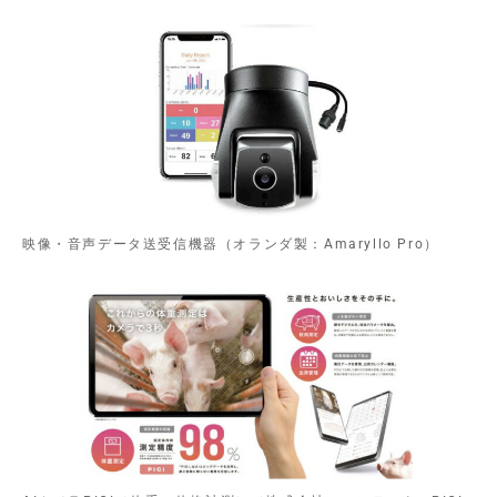
映像・音声データ送受信機器（オランダ製：Amaryllo Pro）