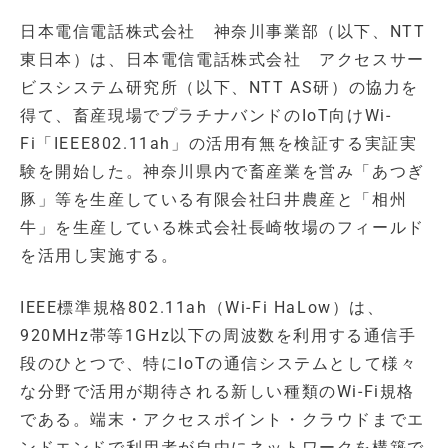
日本電信電話株式会社 神奈川事業部（以下、NTT
東日本）は、日本電信電話株式会社 アクセスサー
ビスシステム研究所（以下、NTT AS研）の協力を
得て、畜産現場でプラチナバンドのIoT向けWi-
Fi「IEEE802.11ah」の活用有無を検証する実証実
験を開始した。神奈川県内で畜産業を営み「あつぎ
豚」等を生産している有限会社臼井農産と「相州
牛」を生産している株式会社長崎牧場のフィールド
を活用し実施する。
IEEE標準規格802.11ah（Wi-Fi HaLow）は、
920MHz帯等1GHz以下の周波数を利用する通信手
段のひとつで、特にIoTの通信システムとして様々
な分野で活用が期待される新しい種類のWi-Fi規格
である。端末・アクセスポイント・クラウドまでエ
ンドエンドで利用者が自由にネットワークを構築で