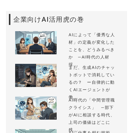
企業向けAI活用虎の巻
AIによって「優秀な人
材」の定義が変化した
ことを、どうみるべき
か —AI時代の人材
採...
まだ、生成AIのチャッ
トボットで消耗してい
るの？ ー自律的に動
くAIエージェントが
働...
AI時代の「中間管理職
クライシス」 —部下
がAIに相談する時代、
上司の価値はどこに
残...
AIに仕事を頼む技術