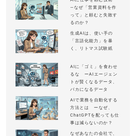
—なぜ「営業資料を作
って」と頼むと失敗す
るのか？
生成AIは、使い手の
「言語化能力」を暴
く、リトマス試験紙
AIに「ゴミ」を食わせ
るな ーAIエージェン
トが賢くなるデータ、
バカになるデータ
AIで業務を自動化する
方法とは ーなぜ、
ChatGPTを配っても仕
事は減らないのか？
なぜあなたの会社で、