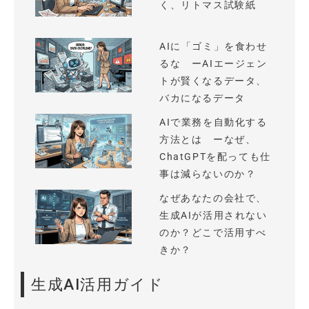
く、リトマス試験紙
AIに「ゴミ」を食わせ
るな ーAIエージェン
トが賢くなるデータ、
バカになるデータ
AIで業務を自動化する
方法とは ーなぜ、
ChatGPTを配っても仕
事は減らないのか？
なぜあなたの会社で、
生成AIが活用されない
のか？どこで活用すべ
きか？
生成AI活用ガイド