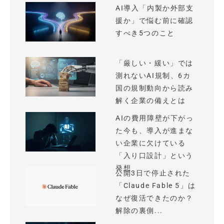
AI導入「内製か外部支
援か」で悩む前に確認
すべき5つのこと
「厳しい・緩い」では
測れないAI規制、6カ
国の規制動向から読み
解く企業の備えとは
AIの費用障壁が下がっ
た今も、導入が進まな
い企業に欠けている
「入り口設計」という
発想
公開3日で停止された
「Claude Fable 5」は
なぜ復活できたのか？
解除の裏側...