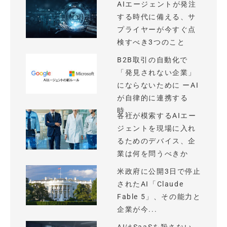
AIエージェントが発注
する時代に備える、サ
プライヤーが今すぐ点
検すべき3つのこと
B2B取引の自動化で
「発見されない企業」
にならないために ーAI
が自律的に連携する
時...
各社が模索するAIエー
ジェントを現場に入れ
るためのデバイス、企
業は何を問うべきか
米政府に公開3日で停止
されたAI「Claude
Fable 5」、その能力と
企業が今...