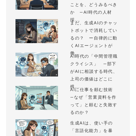
ことを、どうみるべき
か —AI時代の人材
採...
まだ、生成AIのチャッ
トボットで消耗してい
るの？ ー自律的に動
くAIエージェントが
働...
AI時代の「中間管理職
クライシス」 —部下
がAIに相談する時代、
上司の価値はどこに
残...
AIに仕事を頼む技術
—なぜ「営業資料を作
って」と頼むと失敗す
るのか？
生成AIは、使い手の
「言語化能力」を暴