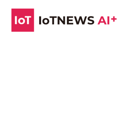
コ
ン
テ
ン
ツ
へ
ス
キ
ッ
プ