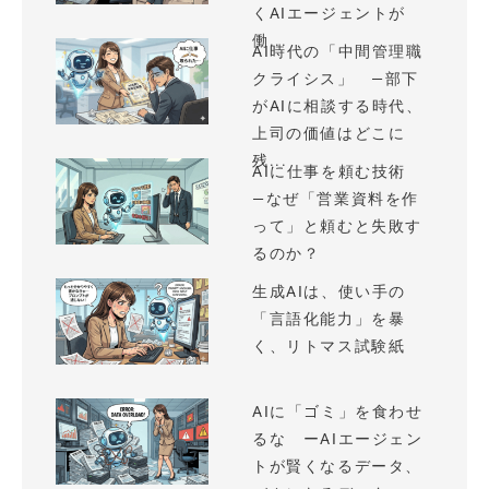
くAIエージェントが
働...
AI時代の「中間管理職
クライシス」 —部下
がAIに相談する時代、
上司の価値はどこに
残...
AIに仕事を頼む技術
—なぜ「営業資料を作
って」と頼むと失敗す
るのか？
生成AIは、使い手の
「言語化能力」を暴
く、リトマス試験紙
AIに「ゴミ」を食わせ
るな ーAIエージェン
トが賢くなるデータ、