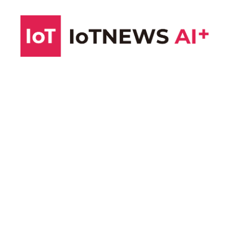
コ
ン
テ
ン
ツ
へ
ス
キ
ッ
プ