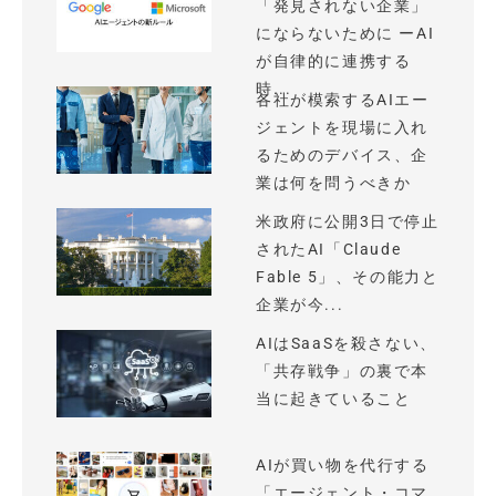
「発見されない企業」
にならないために ーAI
が自律的に連携する
時...
各社が模索するAIエー
ジェントを現場に入れ
るためのデバイス、企
業は何を問うべきか
米政府に公開3日で停止
されたAI「Claude
Fable 5」、その能力と
企業が今...
AIはSaaSを殺さない、
「共存戦争」の裏で本
当に起きていること
AIが買い物を代行する
「エージェント・コマ