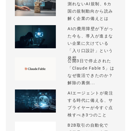
測れないAI規制、6カ
国の規制動向から読み
解く企業の備えとは
AIの費用障壁が下がっ
た今も、導入が進まな
い企業に欠けている
「入り口設計」という
発想
公開3日で停止された
「Claude Fable 5」は
なぜ復活できたのか？
解除の裏側...
AIエージェントが発注
する時代に備える、サ
プライヤーが今すぐ点
検すべき3つのこと
B2B取引の自動化で