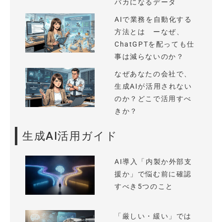
バカになるデータ
AIで業務を自動化する
方法とは ーなぜ、
ChatGPTを配っても仕
事は減らないのか？
なぜあなたの会社で、
生成AIが活用されない
のか？どこで活用すべ
きか？
生成AI活用ガイド
AI導入「内製か外部支
援か」で悩む前に確認
すべき5つのこと
「厳しい・緩い」では