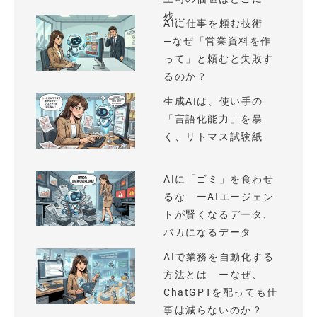
残...
AIに仕事を頼む技術
—なぜ「営業資料を作
って」と頼むと失敗す
るのか？
生成AIは、使い手の
「言語化能力」を暴
く、リトマス試験紙
AIに「ゴミ」を食わせ
るな ーAIエージェン
トが賢くなるデータ、
バカになるデータ
AIで業務を自動化する
方法とは ーなぜ、
ChatGPTを配っても仕
事は減らないのか？