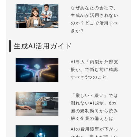
なぜあなたの会社で、
生成AIが活用されない
のか？どこで活用すべ
きか？
生成AI活用ガイド
AI導入「内製か外部支
援か」で悩む前に確認
すべき5つのこと
「厳しい・緩い」では
測れないAI規制、6カ
国の規制動向から読み
解く企業の備えとは
AIの費用障壁が下がっ
た今も、導入が進まな