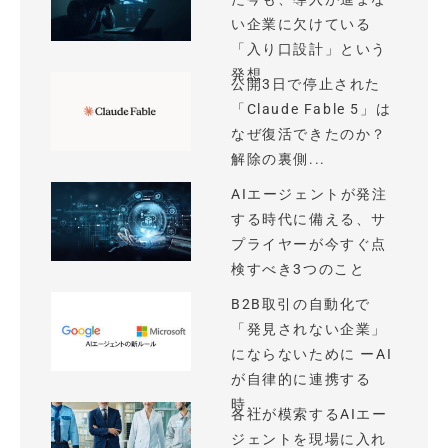
い企業に欠けている
「入り口設計」という
発想
公開3日で停止された
「Claude Fable 5」は
なぜ復活できたのか？
解除の裏側...
AIエージェントが発注
する時代に備える、サ
プライヤーが今すぐ点
検すべき3つのこと
B2B取引の自動化で
「発見されない企業」
にならないために ーAI
が自律的に連携する
時...
各社が模索するAIエー
ジェントを現場に入れ