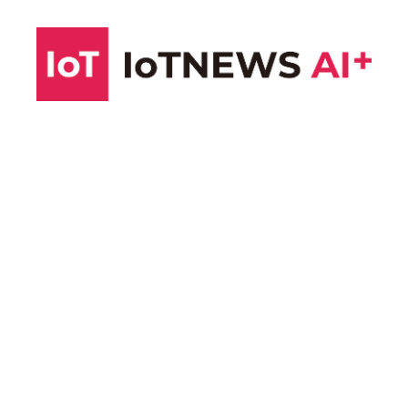
コ
ン
テ
ン
ツ
へ
ス
キ
ッ
プ