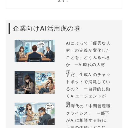
企業向けAI活用虎の巻
AIによって「優秀な人
材」の定義が変化した
ことを、どうみるべき
か —AI時代の人材
採...
まだ、生成AIのチャッ
トボットで消耗してい
るの？ ー自律的に動
くAIエージェントが
働...
AI時代の「中間管理職
クライシス」 —部下
がAIに相談する時代、
上司の価値はどこに