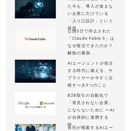
た今も、導入が進まな
い企業に欠けている
「入り口設計」という
発想
公開3日で停止された
「Claude Fable 5」は
なぜ復活できたのか？
解除の裏側...
AIエージェントが発注
する時代に備える、サ
プライヤーが今すぐ点
検すべき3つのこと
B2B取引の自動化で
「発見されない企業」
にならないために ーAI
が自律的に連携する
時...
各社が模索するAIエー