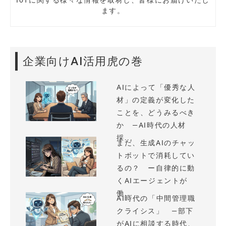
ます。
企業向けAI活用虎の巻
AIによって「優秀な人
材」の定義が変化した
ことを、どうみるべき
か —AI時代の人材
採...
まだ、生成AIのチャッ
トボットで消耗してい
るの？ ー自律的に動
くAIエージェントが
働...
AI時代の「中間管理職
クライシス」 —部下
がAIに相談する時代、