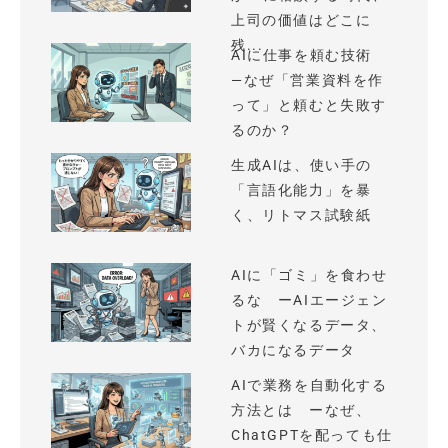
上司の価値はどこに
残...
AIに仕事を頼む技術
—なぜ「営業資料を作
って」と頼むと失敗す
るのか？
生成AIは、使い手の
「言語化能力」を暴
く、リトマス試験紙
AIに「ゴミ」を食わせ
るな ーAIエージェン
トが賢くなるデータ、
バカになるデータ
AIで業務を自動化する
方法とは ーなぜ、
ChatGPTを配っても仕