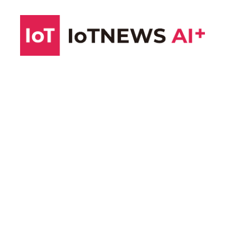
コ
ン
テ
ン
ツ
へ
ス
キ
ッ
プ