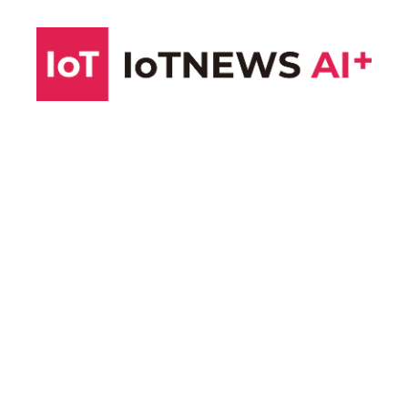
コ
ン
テ
ン
ツ
へ
ス
キ
ッ
プ