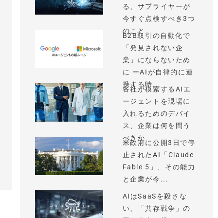
る、サプライヤーが
今すぐ点検すべき3つ
のこと
B2B取引の自動化で
「発見されない企
業」にならないため
に ーAIが自律的に連
携する時...
各社が模索するAIエ
ージェントを現場に
入れるためのデバイ
ス、企業は何を問う
べきか
米政府に公開3日で停
止されたAI「Claude
Fable 5」、その能力
と企業が今...
AIはSaaSを殺さな
い、「共存戦争」の