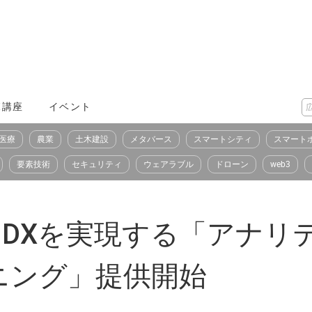
X講座
イベント
医療
農業
土木建設
メタバース
スマートシティ
スマート
要素技術
セキュリティ
ウェアラブル
ドローン
web3
したDXを実現する「アナ
ニング」提供開始