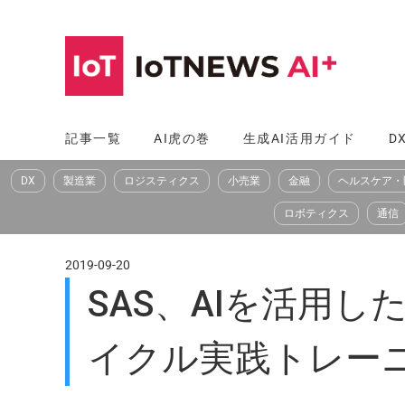
コ
ン
テ
ン
ツ
記事一覧
AI虎の巻
生成AI活用ガイド
D
へ
DX
製造業
ロジスティクス
小売業
金融
ヘルスケア・
ス
キ
ロボティクス
通信
ッ
プ
2019-09-20
SAS、AIを活用
イクル実践トレー