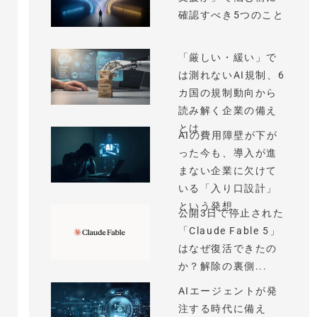
確認すべき5つのこと
「厳しい・緩い」で
は測れないAI規制、6
カ国の規制動向から
読み解く企業の備え
とは
AIの費用障壁が下が
った今も、導入が進
まない企業に欠けて
いる「入り口設計」
という発想
公開3日で停止された
「Claude Fable 5」
はなぜ復活できたの
か？解除の裏側...
AIエージェントが発
注する時代に備え