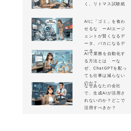
く、リトマス試験紙
AIに「ゴミ」を食わ
せるな ーAIエージ
ェントが賢くなるデ
ータ、バカになるデ
ータ
AIで業務を自動化す
る方法とは ーな
ぜ、ChatGPTを配っ
ても仕事は減らない
のか？
なぜあなたの会社
で、生成AIが活用さ
れないのか？どこで
活用すべきか？