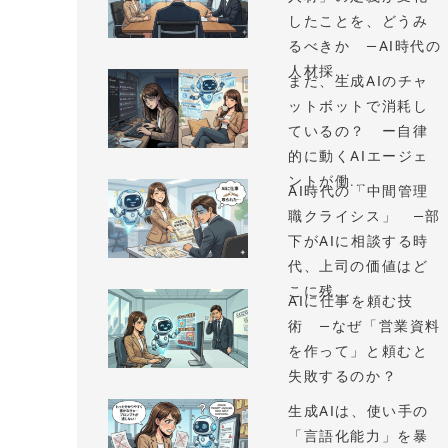
したことを、どうみ
るべきか —AI時代の
人材採...
まだ、生成AIのチャ
ットボットで消耗し
ているの？ ー自律
的に動くAIエージェ
ントが働...
AI時代の「中間管理
職クライシス」 —部
下がAIに相談する時
代、上司の価値はど
こに残...
AIに仕事を頼む技
術 —なぜ「営業資料
を作って」と頼むと
失敗するのか？
生成AIは、使い手の
「言語化能力」を暴