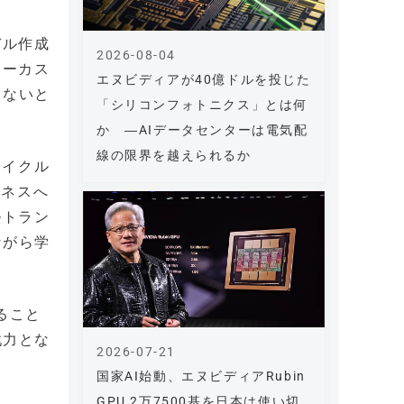
デル作成
2026-08-04
ォーカス
エヌビディアが40億ドルを投じた
らないと
「シリコンフォトニクス」とは何
か ―AIデータセンターは電気配
線の限界を越えられるか
サイクル
ジネスへ
ルトラン
ながら学
ること
戦力とな
2026-07-21
国家AI始動、エヌビディアRubin
GPU 2万7500基を日本は使い切