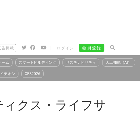
|
会員登録
広告掲載
ログイン
ホーム
スマートビルディング
サステナビリティ
人工知能（AI）
イチオシ
CES2026
リティクス・ライフサ