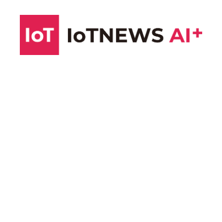
コ
ン
テ
ン
ツ
へ
ス
キ
ッ
プ