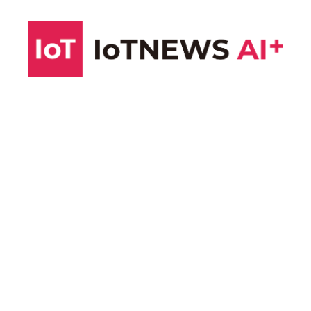
コ
ン
テ
ン
ツ
へ
ス
キ
ッ
プ