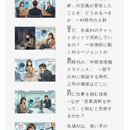
材」の定義が変化した
ことを、どうみるべき
か —AI時代の人材
採...
まだ、生成AIのチャッ
トボットで消耗してい
るの？ ー自律的に動
くAIエージェントが
働...
AI時代の「中間管理職
クライシス」 —部下
がAIに相談する時代、
上司の価値はどこに
残...
AIに仕事を頼む技術
—なぜ「営業資料を作
って」と頼むと失敗す
るのか？
生成AIは、使い手の