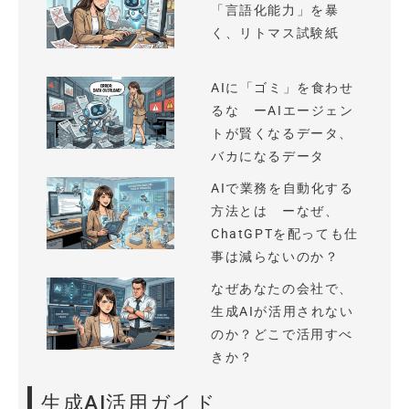
「言語化能力」を暴
く、リトマス試験紙
AIに「ゴミ」を食わせ
るな ーAIエージェン
トが賢くなるデータ、
バカになるデータ
AIで業務を自動化する
方法とは ーなぜ、
ChatGPTを配っても仕
事は減らないのか？
なぜあなたの会社で、
生成AIが活用されない
のか？どこで活用すべ
きか？
生成AI活用ガイド