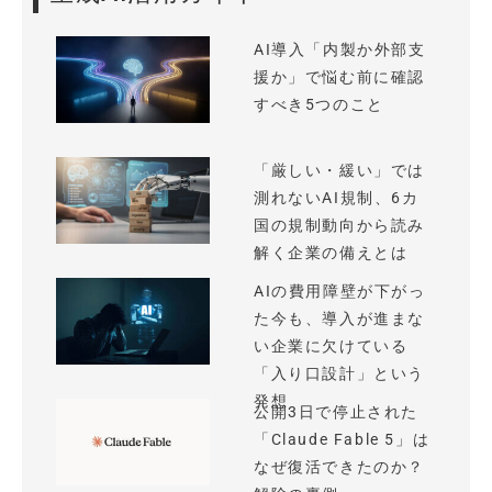
AI導入「内製か外部支
援か」で悩む前に確認
すべき5つのこと
「厳しい・緩い」では
測れないAI規制、6カ
国の規制動向から読み
解く企業の備えとは
AIの費用障壁が下がっ
た今も、導入が進まな
い企業に欠けている
「入り口設計」という
発想
公開3日で停止された
「Claude Fable 5」は
なぜ復活できたのか？