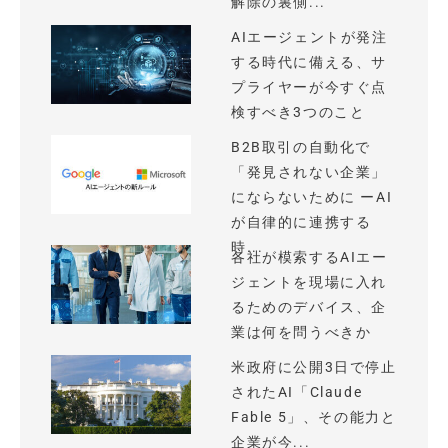
解除の裏側...
AIエージェントが発注
する時代に備える、サ
プライヤーが今すぐ点
検すべき3つのこと
B2B取引の自動化で
「発見されない企業」
にならないために ーAI
が自律的に連携する
時...
各社が模索するAIエー
ジェントを現場に入れ
るためのデバイス、企
業は何を問うべきか
米政府に公開3日で停止
されたAI「Claude
Fable 5」、その能力と
企業が今...