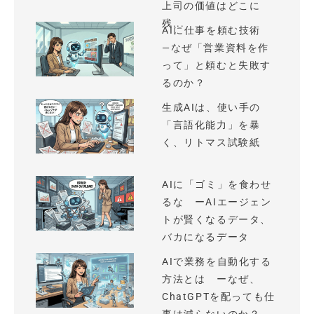
上司の価値はどこに
残...
AIに仕事を頼む技術
—なぜ「営業資料を作
って」と頼むと失敗す
るのか？
生成AIは、使い手の
「言語化能力」を暴
く、リトマス試験紙
AIに「ゴミ」を食わせ
るな ーAIエージェン
トが賢くなるデータ、
バカになるデータ
AIで業務を自動化する
方法とは ーなぜ、
ChatGPTを配っても仕