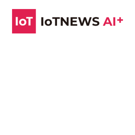
コ
ン
テ
ン
ツ
へ
ス
キ
ッ
プ