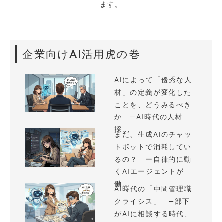
ます。
企業向けAI活用虎の巻
AIによって「優秀な人
材」の定義が変化した
ことを、どうみるべき
か —AI時代の人材
採...
まだ、生成AIのチャッ
トボットで消耗してい
るの？ ー自律的に動
くAIエージェントが
働...
AI時代の「中間管理職
クライシス」 —部下
がAIに相談する時代、