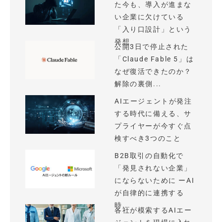
た今も、導入が進まな
い企業に欠けている
「入り口設計」という
発想
公開3日で停止された
「Claude Fable 5」は
なぜ復活できたのか？
解除の裏側...
AIエージェントが発注
する時代に備える、サ
プライヤーが今すぐ点
検すべき3つのこと
B2B取引の自動化で
「発見されない企業」
にならないために ーAI
が自律的に連携する
時...
各社が模索するAIエー