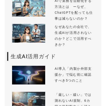
AIで業務を自動化する
方法とは ーなぜ、
ChatGPTを配っても仕
事は減らないのか？
なぜあなたの会社で、
生成AIが活用されない
のか？どこで活用すべ
きか？
生成AI活用ガイド
AI導入「内製か外部支
援か」で悩む前に確認
すべき5つのこと
「厳しい・緩い」では
測れないAI規制、6カ