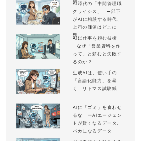
働...
AI時代の「中間管理職
クライシス」 —部下
がAIに相談する時代、
上司の価値はどこに
残...
AIに仕事を頼む技術
—なぜ「営業資料を作
って」と頼むと失敗す
るのか？
生成AIは、使い手の
「言語化能力」を暴
く、リトマス試験紙
AIに「ゴミ」を食わせ
るな ーAIエージェン
トが賢くなるデータ、
バカになるデータ