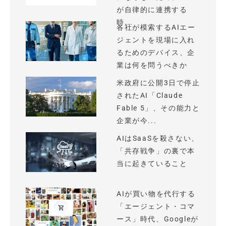
が自律的に連携する
時...
各社が模索するAIエー
ジェントを現場に入れ
るためのデバイス、企
業は何を問うべきか
米政府に公開3日で停止
されたAI「Claude
Fable 5」、その能力と
企業が今...
AIはSaaSを殺さない、
「共存戦争」の裏で本
当に起きていること
AIが買い物を代行する
「エージェント・コマ
ース」時代、Googleが