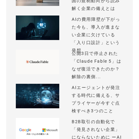
国の規制動向から読み
解く企業の備えとは
AIの費用障壁が下がっ
た今も、導入が進まな
い企業に欠けている
「入り口設計」という
発想
公開3日で停止された
「Claude Fable 5」は
なぜ復活できたのか？
解除の裏側...
AIエージェントが発注
する時代に備える、サ
プライヤーが今すぐ点
検すべき3つのこと
B2B取引の自動化で
「発見されない企業」
にならないために ーAI