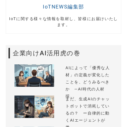
IoTNEWS編集部
IoTに関する様々な情報を取材し、皆様にお届けいたし
ます。
企業向けAI活用虎の巻
AIによって「優秀な人
材」の定義が変化した
ことを、どうみるべき
か —AI時代の人材
採...
まだ、生成AIのチャッ
トボットで消耗してい
るの？ ー自律的に動
くAIエージェントが