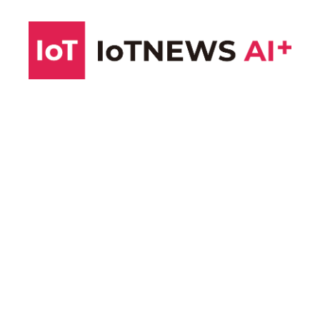
コ
ン
テ
ン
ツ
へ
ス
キ
ッ
プ