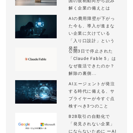
国の規制動向から読み
解く企業の備えとは
AIの費用障壁が下がっ
た今も、導入が進まな
い企業に欠けている
「入り口設計」という
発想
公開3日で停止された
「Claude Fable 5」は
なぜ復活できたのか？
解除の裏側...
AIエージェントが発注
する時代に備える、サ
プライヤーが今すぐ点
検すべき3つのこと
B2B取引の自動化で
「発見されない企業」
にならないために ーAI