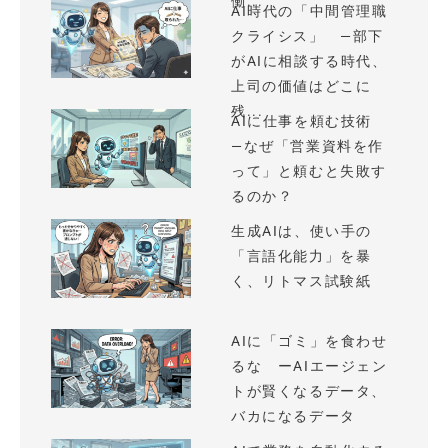
働...
AI時代の「中間管理職
クライシス」 —部下
がAIに相談する時代、
上司の価値はどこに
残...
AIに仕事を頼む技術
—なぜ「営業資料を作
って」と頼むと失敗す
るのか？
生成AIは、使い手の
「言語化能力」を暴
く、リトマス試験紙
AIに「ゴミ」を食わせ
るな ーAIエージェン
トが賢くなるデータ、
バカになるデータ