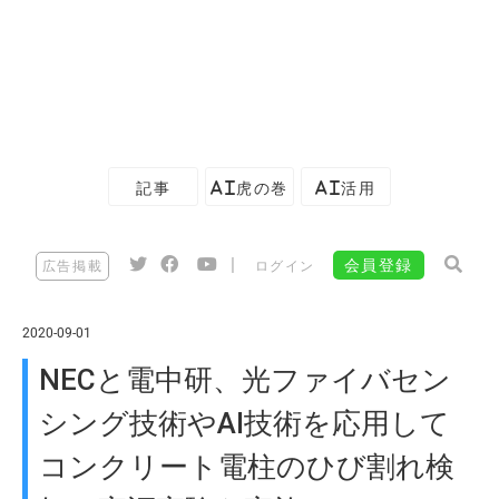
記事
AI虎の巻
AI活用
|
会員登録
広告掲載
ログイン
2020-09-01
NECと電中研、光ファイバセン
シング技術やAI技術を応用して
コンクリート電柱のひび割れ検