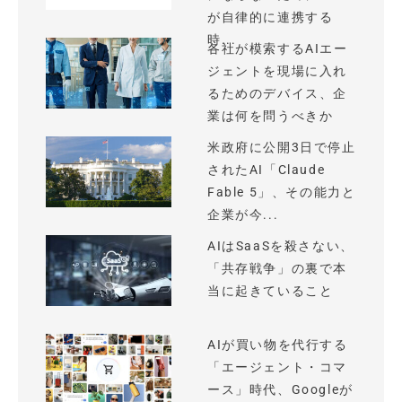
が自律的に連携する
時...
各社が模索するAIエー
ジェントを現場に入れ
るためのデバイス、企
業は何を問うべきか
米政府に公開3日で停止
されたAI「Claude
Fable 5」、その能力と
企業が今...
AIはSaaSを殺さない、
「共存戦争」の裏で本
当に起きていること
AIが買い物を代行する
「エージェント・コマ
ース」時代、Googleが