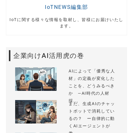
IoTNEWS編集部
IoTに関する様々な情報を取材し、皆様にお届けいたし
ます。
企業向けAI活用虎の巻
AIによって「優秀な人
材」の定義が変化した
ことを、どうみるべき
か —AI時代の人材
採...
まだ、生成AIのチャッ
トボットで消耗してい
るの？ ー自律的に動
くAIエージェントが