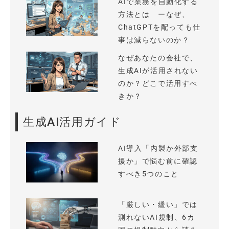
AIで業務を自動化する
方法とは ーなぜ、
ChatGPTを配っても仕
事は減らないのか？
なぜあなたの会社で、
生成AIが活用されない
のか？どこで活用すべ
きか？
生成AI活用ガイド
AI導入「内製か外部支
援か」で悩む前に確認
すべき5つのこと
「厳しい・緩い」では
測れないAI規制、6カ