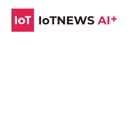
コ
ン
テ
ン
ツ
へ
ス
キ
ッ
プ