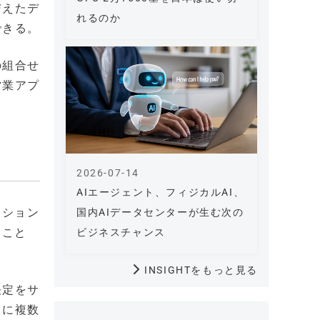
与えたデ
れるのか
できる。
の組合せ
営業アプ
2026-07-14
AIエージェント、フィジカルAI、
クション
国内AIデータセンターが生む次の
ること
ビジネスチャンス
INSIGHTをもっと見る
決定をサ
とに複数