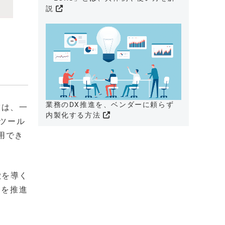
説
業務のDX推進を、ベンダーに頼らず
業は、一
内製化する方法
ツール
用でき
徴を導く
用を推進