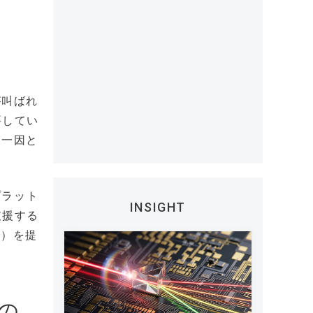
が叫ばれ
要してい
む一因と
プラット
INSIGHT
支援する
iz）を提
次の