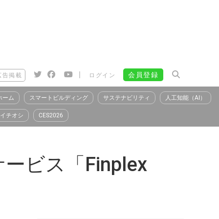
|
会員登録
広告掲載
ログイン
ホーム
スマートビルディング
サステナビリティ
人工知能（AI）
イチオシ
CES2026
ス「Finplex