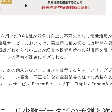
新技術を用いたDX推進が競争力向上に不可欠として積極活用
金融サービスにおいては、実運用に踏み切るには時間を
の根拠がわからないことが経営や投資判断へのAI活用を阻
習データの準備が課題に挙げられる。
い、次の効果的なアクションを提示するAIスコアリング
グ、ローン審査、不正検知など金融業界の様々な業務を
フォームサービス EnsemBiz」（以下、Finplex EnsemB
ning」により少数データでの予測と