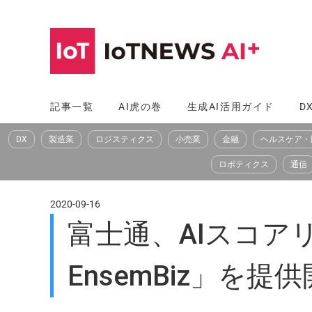
コ
ン
テ
ン
ツ
記事一覧
AI虎の巻
生成AI活用ガイド
D
へ
DX
製造業
ロジスティクス
小売業
金融
ヘルスケア・
ス
キ
ロボティクス
通信
ッ
プ
2020-09-16
富士通、AIスコアリ
EnsemBiz」を提