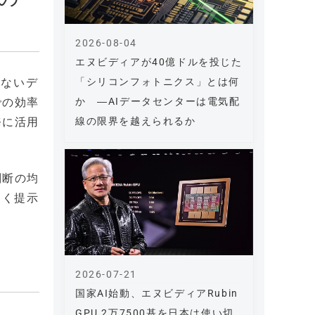
2026-08-04
エヌビディアが40億ドルを投じた
「シリコンフォトニクス」とは何
少ないデ
か ―AIデータセンターは電気配
での効率
線の限界を越えられるか
務に活用
判断の均
すく提示
2026-07-21
国家AI始動、エヌビディアRubin
GPU 2万7500基を日本は使い切