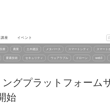
X講座
イベント
医療
農業
土木建設
メタバース
スマートシティ
スマート
要素技術
セキュリティ
ウェアラブル
ドローン
web3
ングプラットフォームサービ
供開始