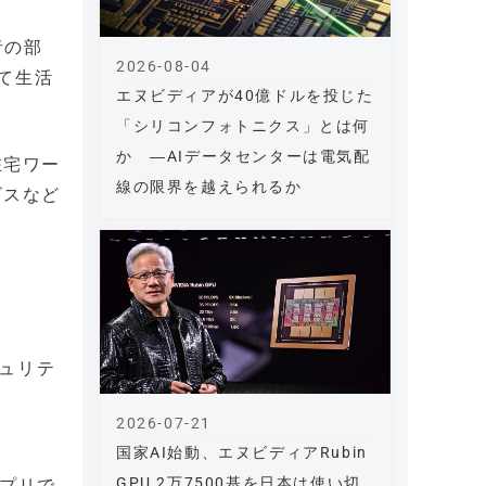
者の部
2026-08-04
て生活
エヌビディアが40億ドルを投じた
「シリコンフォトニクス」とは何
か ―AIデータセンターは電気配
在宅ワー
線の限界を越えられるか
ビスなど
ュリテ
2026-07-21
国家AI始動、エヌビディアRubin
GPU 2万7500基を日本は使い切
アプリで