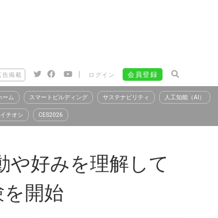
|
会員登録
広告掲載
ログイン
ホーム
スマートビルディング
サステナビリティ
人工知能（AI）
イチオシ
CES2026
行動や好みを理解して
験を開始