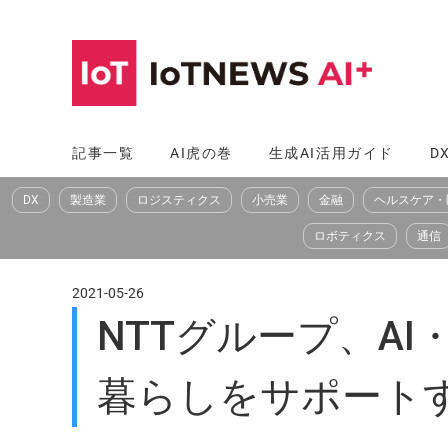
コ
ン
テ
ン
ツ
記事一覧
AI虎の巻
生成AI活用ガイド
D
へ
DX
製造業
ロジスティクス
小売業
金融
ヘルスケア・
ス
キ
ロボティクス
通信
ッ
プ
2021-05-26
NTTグループ、A
暮らしをサポート