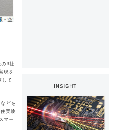
社の3社
実現を
定して
INSIGHT
ーなどを
居住実験
スマー