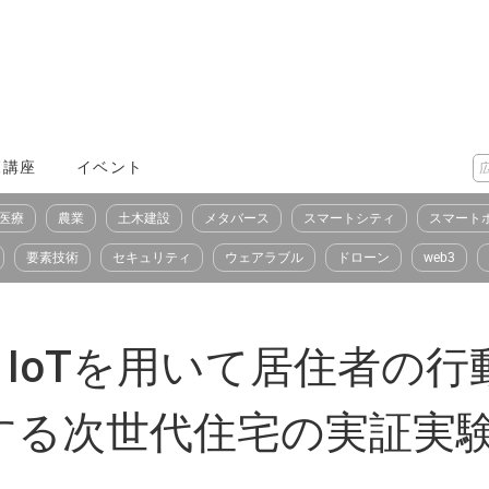
X講座
イベント
医療
農業
土木建設
メタバース
スマートシティ
スマート
要素技術
セキュリティ
ウェアラブル
ドローン
web3
I・IoTを用いて居住者の
する次世代住宅の実証実