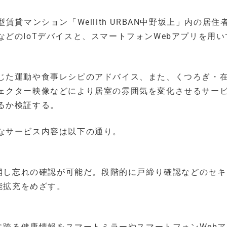
貸マンション「Wellith URBAN中野坂上」内の居住
どのIoTデバイスと、スマートフォンWebアプリを用い
じた運動や食事レシピのアドバイス、また、くつろぎ・
ェクター映像などにより居室の雰囲気を変化させるサー
るか検証する。
なサービス内容は以下の通り。
消し忘れの確認が可能だ。段階的に戸締り確認などのセキ
能拡充をめざす。
跨る健康情報をスマートミラーやスマートフォンWeb