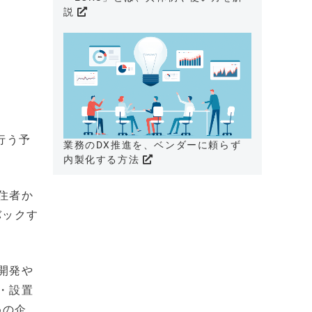
説
を行う予
業務のDX推進を、ベンダーに頼らず
内製化する方法
住者か
バックす
開発や
・設置
めの企