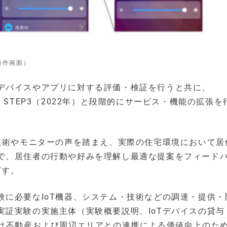
操作画面）
デバイスやアプリに対する評価・検証を行うと共に、
年秋）・STEP3（2022年）と段階的にサービス・機能の拡張
グ技術やモニターの声を踏まえ、実際の住宅環境において居
で、居住者の行動や好みを理解し最適な提案をフィード
ざす。
験に必要なIoT機器、システム・技術などの調達・提供・
実証実験の実施主体（実験概要説明、IoTデバイスの貸与
ズは不動産および周辺エリアとの連携による価値向上のた