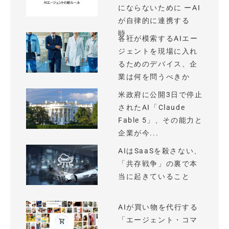
にならないために ーAI
が自律的に連携する
時...
各社が模索するAIエー
ジェントを現場に入れ
るためのデバイス、企
業は何を問うべきか
米政府に公開3日で停止
されたAI「Claude
Fable 5」、その能力と
企業が今...
AIはSaaSを殺さない、
「共存戦争」の裏で本
当に起きていること
AIが買い物を代行する
「エージェント・コマ