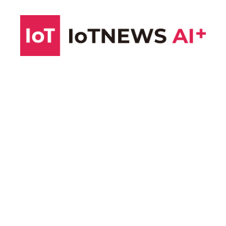
コ
ン
テ
ン
ツ
へ
ス
キ
ッ
プ