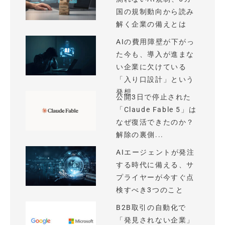
国の規制動向から読み
解く企業の備えとは
AIの費用障壁が下がっ
た今も、導入が進まな
い企業に欠けている
「入り口設計」という
発想
公開3日で停止された
「Claude Fable 5」は
なぜ復活できたのか？
解除の裏側...
AIエージェントが発注
する時代に備える、サ
プライヤーが今すぐ点
検すべき3つのこと
B2B取引の自動化で
「発見されない企業」