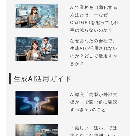
AIで業務を自動化する
方法とは ーなぜ、
ChatGPTを配っても仕
事は減らないのか？
なぜあなたの会社で、
生成AIが活用されない
のか？どこで活用すべ
きか？
生成AI活用ガイド
AI導入「内製か外部支
援か」で悩む前に確認
すべき5つのこと
「厳しい・緩い」では
測れないAI規制、6カ