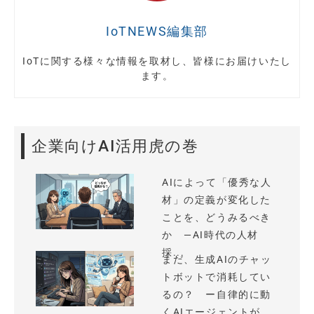
IoTNEWS編集部
IoTに関する様々な情報を取材し、皆様にお届けいたし
ます。
企業向けAI活用虎の巻
AIによって「優秀な人
材」の定義が変化した
ことを、どうみるべき
か —AI時代の人材
採...
まだ、生成AIのチャッ
トボットで消耗してい
るの？ ー自律的に動
くAIエージェントが