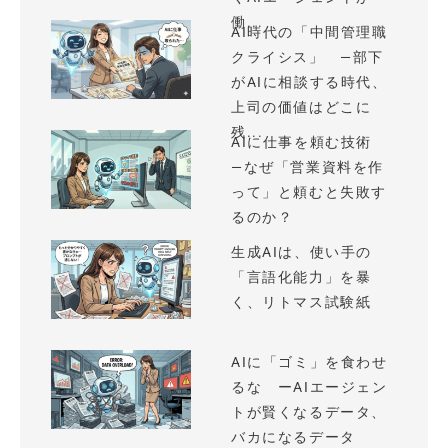
働...
AI時代の「中間管理職
クライシス」 —部下
がAIに相談する時代、
上司の価値はどこに
残...
AIに仕事を頼む技術
—なぜ「営業資料を作
って」と頼むと失敗す
るのか？
生成AIは、使い手の
「言語化能力」を暴
く、リトマス試験紙
AIに「ゴミ」を食わせ
るな ーAIエージェン
トが賢くなるデータ、
バカになるデータ