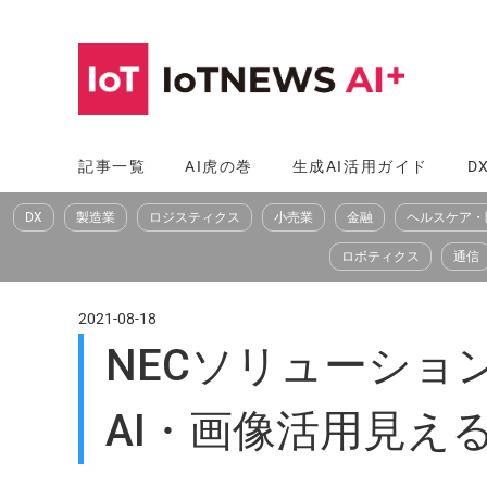
コ
ン
テ
ン
ツ
記事一覧
AI虎の巻
生成AI活用ガイド
D
へ
DX
製造業
ロジスティクス
小売業
金融
ヘルスケア・
ス
キ
ロボティクス
通信
ッ
プ
2021-08-18
NECソリューショ
AI・画像活用見え