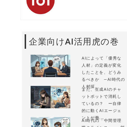
企業向けAI活用虎の巻
AIによって「優秀な
人材」の定義が変化
したことを、どうみ
るべきか —AI時代の
人材採...
まだ、生成AIのチャ
ットボットで消耗し
ているの？ ー自律
的に動くAIエージェ
ントが働...
AI時代の「中間管理