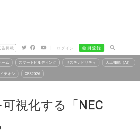
|
会員登録
広告掲載
ログイン
ホーム
スマートビルディング
サステナビリティ
人工知能（AI）
イチオシ
CES2026
可視化する「NEC
化