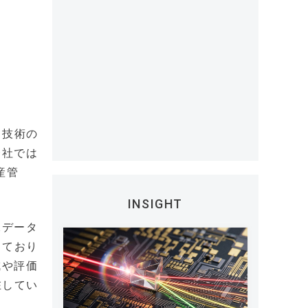
、技術の
会社では
産管
INSIGHT
像データ
っており
成や評価
在してい