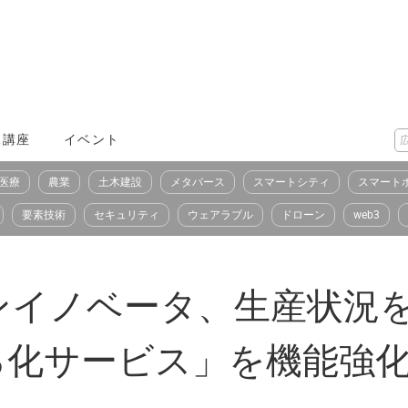
X講座
イベント
医療
農業
土木建設
メタバース
スマートシティ
スマート
要素技術
セキュリティ
ウェアラブル
ドローン
web3
ンイノベータ、生産状況を
る化サービス」を機能強