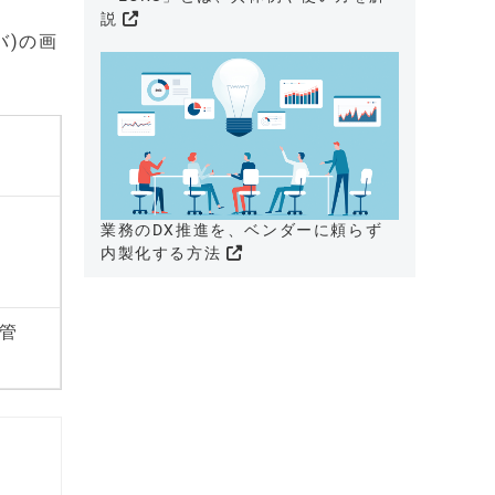
説
バ)の画
業務のDX推進を、ベンダーに頼らず
内製化する方法
産管