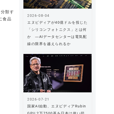
・分類す
2026-08-04
に食品
エヌビディアが40億ドルを投じた
「シリコンフォトニクス」とは何
か ―AIデータセンターは電気配
線の限界を越えられるか
2026-07-21
国家AI始動、エヌビディアRubin
GPU 2万7500基を日本は使い切