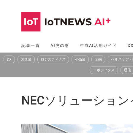
コ
ン
テ
ン
ツ
記事一覧
AI虎の巻
生成AI活用ガイド
D
へ
DX
製造業
ロジスティクス
小売業
金融
ヘルスケア・
ス
キ
ロボティクス
通信
ッ
プ
NECソリューション