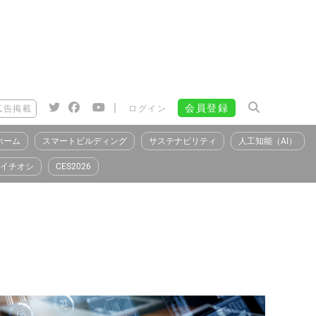
|
会員登録
広告掲載
ログイン
ホーム
スマートビルディング
サステナビリティ
人工知能（AI）
イチオシ
CES2026