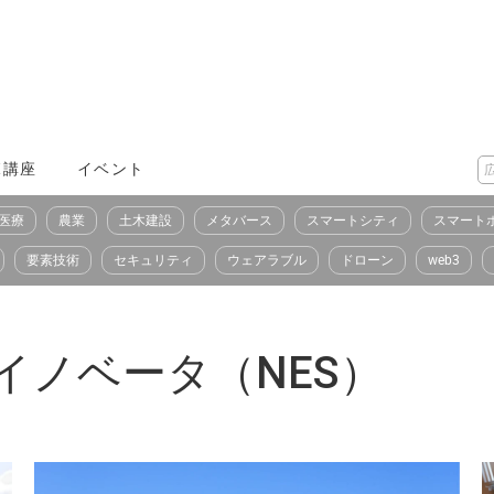
X講座
イベント
医療
農業
土木建設
メタバース
スマートシティ
スマート
要素技術
セキュリティ
ウェアラブル
ドローン
web3
イノベータ（NES）