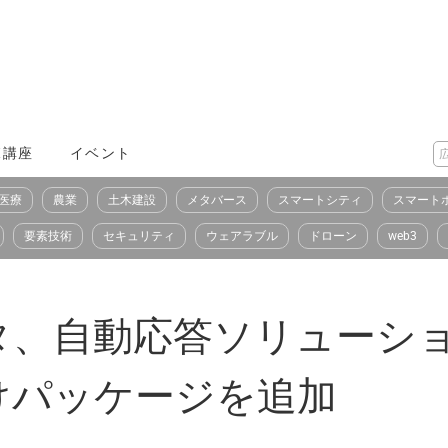
X講座
イベント
医療
農業
土木建設
メタバース
スマートシティ
スマート
要素技術
セキュリティ
ウェアラブル
ドローン
web3
タ、自動応答ソリューショ
けパッケージを追加