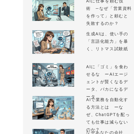
AIに仕事を頼む技
術 —なぜ「営業資料
を作って」と頼むと
失敗するのか？
生成AIは、使い手の
「言語化能力」を暴
く、リトマス試験紙
AIに「ゴミ」を食わ
せるな ーAIエージ
ェントが賢くなるデ
ータ、バカになるデ
ータ
AIで業務を自動化す
る方法とは ーな
ぜ、ChatGPTを配っ
ても仕事は減らない
のか？
なぜあなたの会社