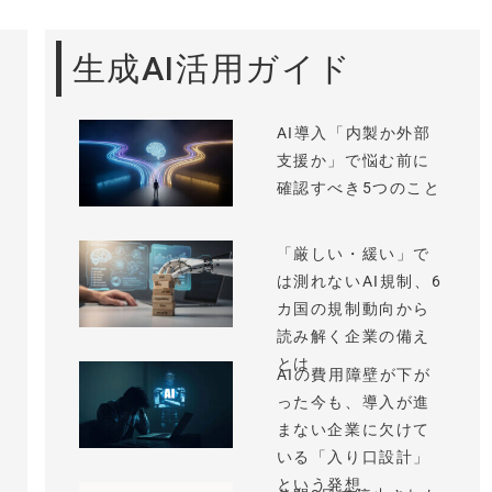
生成AI活用ガイド
AI導入「内製か外部
支援か」で悩む前に
確認すべき5つのこと
「厳しい・緩い」で
は測れないAI規制、6
カ国の規制動向から
読み解く企業の備え
とは
AIの費用障壁が下が
った今も、導入が進
まない企業に欠けて
いる「入り口設計」
という発想