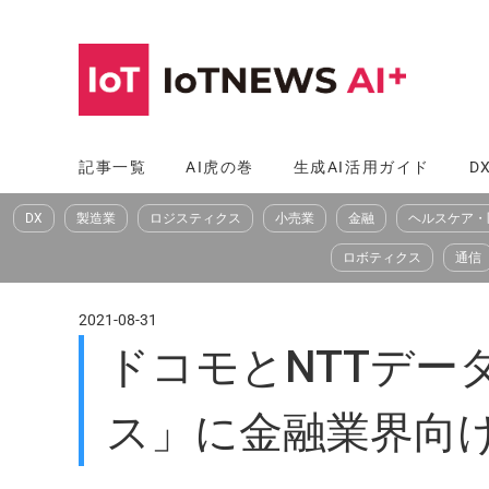
コ
ン
テ
ン
ツ
記事一覧
AI虎の巻
生成AI活用ガイド
D
へ
DX
製造業
ロジスティクス
小売業
金融
ヘルスケア・
ス
キ
ロボティクス
通信
ッ
プ
2021-08-31
ドコモとNTTデー
ス」に金融業界向