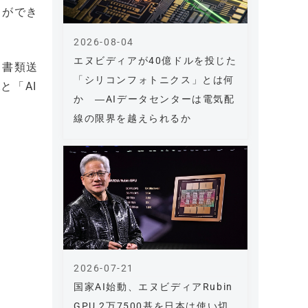
とができ
2026-08-04
エヌビディアが40億ドルを投じた
き書類送
「シリコンフォトニクス」とは何
と「AI
か ―AIデータセンターは電気配
線の限界を越えられるか
2026-07-21
国家AI始動、エヌビディアRubin
GPU 2万7500基を日本は使い切