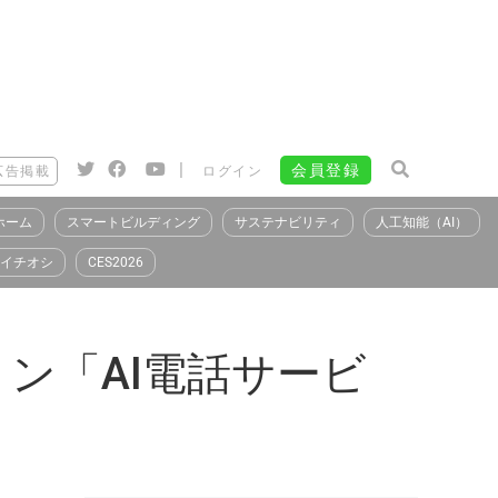
|
会員登録
広告掲載
ログイン
ホーム
スマートビルディング
サステナビリティ
人工知能（AI）
イチオシ
CES2026
ン「AI電話サービ