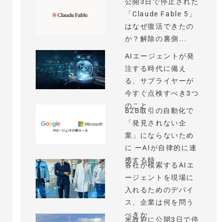
公開3日で停止された
「Claude Fable 5」
はなぜ復活できたの
か？解除の裏側...
AIエージェントが発
注する時代に備え
る、サプライヤーが
今すぐ点検すべき3つ
のこと
B2B取引の自動化で
「発見されない企
業」にならないため
に ーAIが自律的に連
携する時...
各社が模索するAIエ
ージェントを現場に
入れるためのデバイ
ス、企業は何を問う
べきか
米政府に公開3日で停