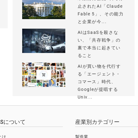
止されたAI「Claude
Fable 5」、その能力
と企業が今...
AIはSaaSを殺さな
い、「共存戦争」の
裏で本当に起きてい
ること
AIが買い物を代行す
る「エージェント・
コマース」時代、
Googleが提唱する
Univ...
EWSについて
産業別カテゴリー
Sとは
製造業