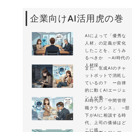
企業向けAI活用虎の巻
AIによって「優秀な
人材」の定義が変化
したことを、どうみ
るべきか —AI時代の
人材採...
まだ、生成AIのチャ
ットボットで消耗し
ているの？ ー自律
的に動くAIエージェ
ントが働...
AI時代の「中間管理
職クライシス」 —部
下がAIに相談する時
代、上司の価値はど
こに残...