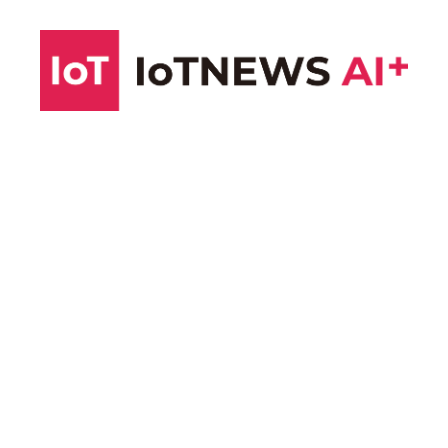
コ
ン
テ
ン
ツ
へ
ス
キ
ッ
プ