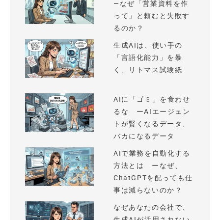
—なぜ「営業資料を作
って」と頼むと失敗す
るのか？
生成AIは、使い手の
「言語化能力」を暴
く、リトマス試験紙
AIに「ゴミ」を食わせ
るな ーAIエージェン
トが賢くなるデータ、
バカになるデータ
AIで業務を自動化する
方法とは ーなぜ、
ChatGPTを配っても仕
事は減らないのか？
なぜあなたの会社で、
生成AIが活用されない