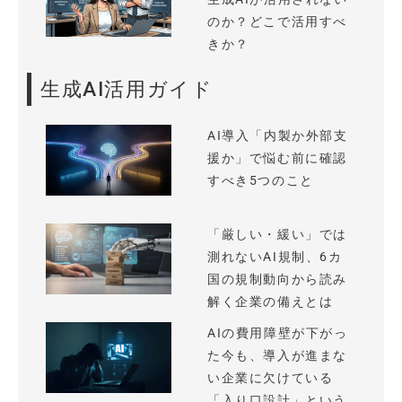
のか？どこで活用すべ
きか？
生成AI活用ガイド
AI導入「内製か外部支
援か」で悩む前に確認
すべき5つのこと
「厳しい・緩い」では
測れないAI規制、6カ
国の規制動向から読み
解く企業の備えとは
AIの費用障壁が下がっ
た今も、導入が進まな
い企業に欠けている
「入り口設計」という