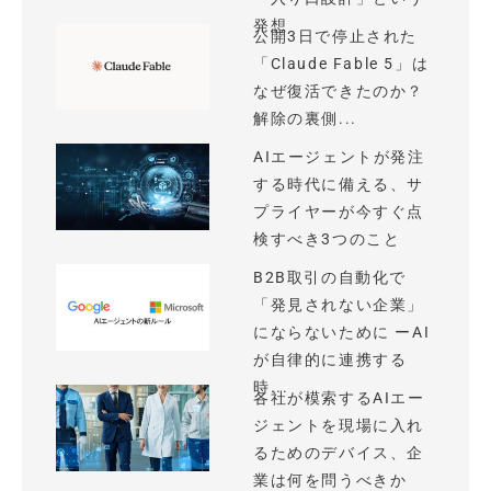
発想
公開3日で停止された
「Claude Fable 5」は
なぜ復活できたのか？
解除の裏側...
AIエージェントが発注
する時代に備える、サ
プライヤーが今すぐ点
検すべき3つのこと
B2B取引の自動化で
「発見されない企業」
にならないために ーAI
が自律的に連携する
時...
各社が模索するAIエー
ジェントを現場に入れ
るためのデバイス、企
業は何を問うべきか