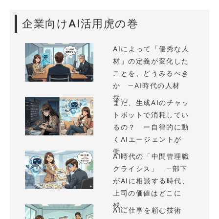
企業向けAI活用虎の巻
AIによって「優秀な人
材」の定義が変化した
ことを、どうみるべき
か —AI時代の人材
採...
まだ、生成AIのチャッ
トボットで消耗してい
るの？ ー自律的に動
くAIエージェントが
働...
AI時代の「中間管理職
クライシス」 —部下
がAIに相談する時代、
上司の価値はどこに
残...
AIに仕事を頼む技術